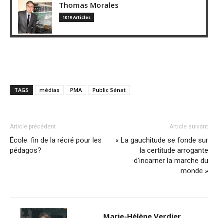
Thomas Morales
1019 Articles
TAGS
médias
PMA
Public Sénat
Article précédent
Article suivant
École: fin de la récré pour les
« La gauchitude se fonde sur
pédagos?
la certitude arrogante
d’incarner la marche du
monde »
Marie-Hélène Verdier