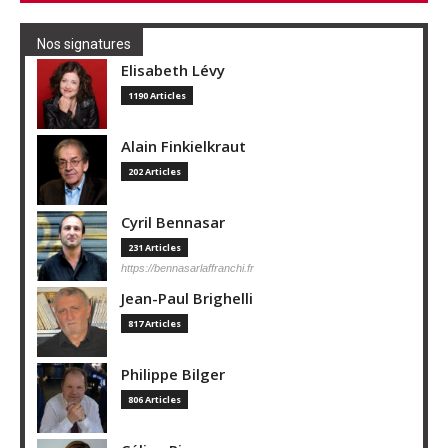
Nos signatures
Elisabeth Lévy
1190 Articles
Alain Finkielkraut
202 Articles
Cyril Bennasar
231 Articles
https://bennasarlaffranchi.fr
Jean-Paul Brighelli
817 Articles
Philippe Bilger
806 Articles