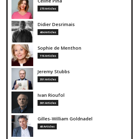
Céline Pina
273 Articles
Didier Desrimais
404 Articles
Sophie de Menthon
116 Articles
Jeremy Stubbs
351 Articles
Ivan Rioufol
301 Articles
Gilles-William Goldnadel
40 Articles