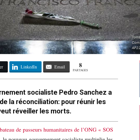
Tomb
Comm
AP22
8
er
LinkedIn
Email
PARTAGES
rnement socialiste Pedro Sanchez a
e la réconciliation: pour réunir les
veut réveiller les morts.
 bateau de passeurs humanitaires de l’ONG « SOS
, le nouveau gouvernement socialiste multiplie les