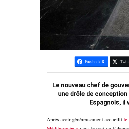
8
Facebook
Twitt
Le nouveau chef de gouve
une drôle de conception d
Espagnols, il 
Après avoir généreusement accueilli
le
Méditerranée »
dans le port de Valence