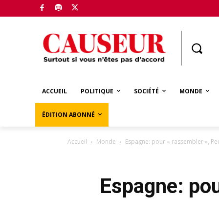
Boutique
ACCUEIL
POLITIQUE
SOCIÉTÉ
MONDE
ÉDITION ABONNÉ
Accueil
Monde
Espagne: pour « rassembler », Pe
Espagne: pou