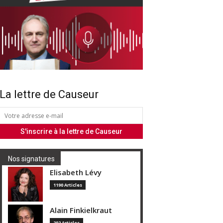
La lettre de Causeur
Nos signatures
Elisabeth Lévy
1190 Articles
Alain Finkielkraut
202 Articles