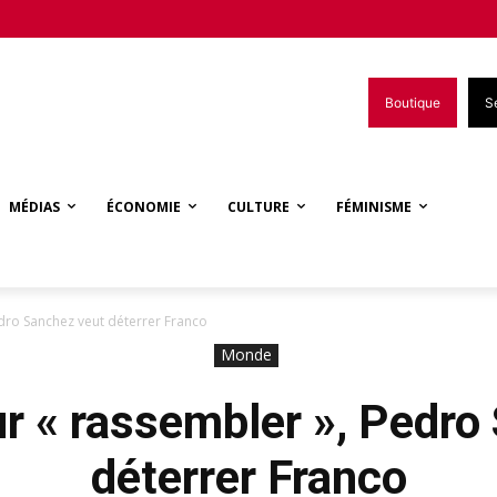
Boutique
S
MÉDIAS
ÉCONOMIE
CULTURE
FÉMINISME
dro Sanchez veut déterrer Franco
Monde
r « rassembler », Pedro
déterrer Franco