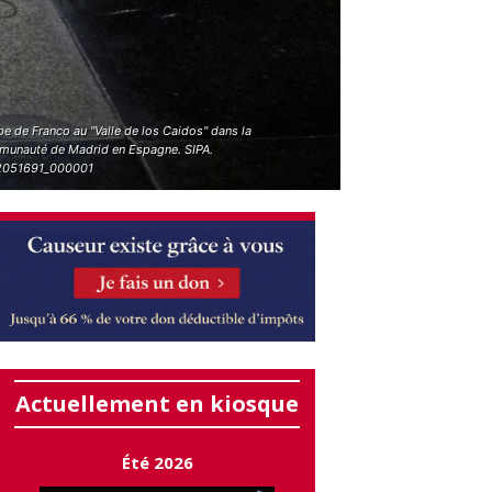
e de Franco au "Valle de los Caidos" dans la
unauté de Madrid en Espagne. SIPA.
051691_000001
Actuellement en kiosque
Été 2026