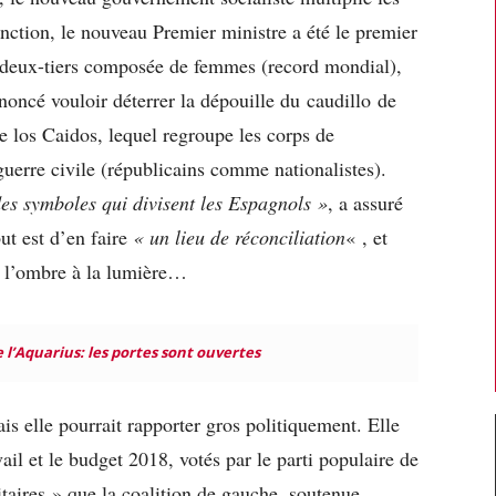
onction, le nouveau Premier ministre a été le premier
A deux-tiers composée de femmes (record mondial),
oncé vouloir déterrer la dépouille du caudillo de
 los Caidos, lequel regroupe les corps de
erre civile (républicains comme nationalistes).
es symboles qui divisent les Espagnols »
, a assuré
t est d’en faire
« un lieu de réconciliation
« , et
e l’ombre à la lumière…
 l’Aquarius: les portes sont ouvertes
s elle pourrait rapporter gros politiquement. Elle
vail et le budget 2018, votés par le parti populaire de
aires » que la coalition de gauche, soutenue