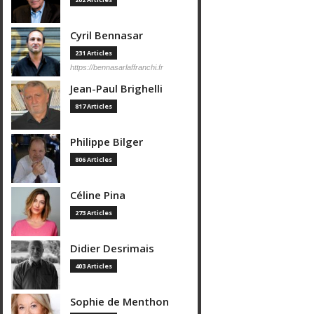
Cyril Bennasar
231 Articles
https://bennasarlaffranchi.fr
Jean-Paul Brighelli
817 Articles
Philippe Bilger
806 Articles
Céline Pina
273 Articles
Didier Desrimais
403 Articles
Sophie de Menthon