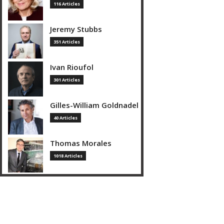
116 Articles
Jeremy Stubbs
351 Articles
Ivan Rioufol
301 Articles
Gilles-William Goldnadel
40 Articles
Thomas Morales
1018 Articles