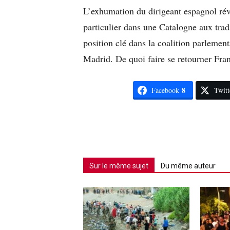
L’exhumation du dirigeant espagnol réve
particulier dans une Catalogne aux tradi
position clé dans la coalition parlemen
Madrid. De quoi faire se retourner Fr
8
Facebook
Twitt
Sur le même sujet
Du même auteur