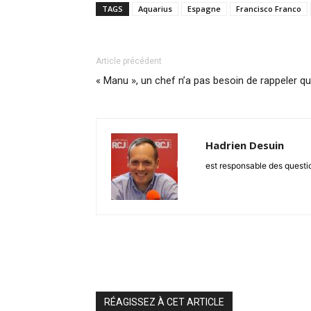
TAGS
Aquarius
Espagne
Francisco Franco
Article précédent
« Manu », un chef n’a pas besoin de rappeler qu’
Hadrien Desuin
est responsable des questio
RÉAGISSEZ À CET ARTICLE