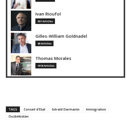
Ivan Rioufol
301 Articles
Gilles-William Goldnadel
40 Articles
Thomas Morales
1018 Articles
TAGS
Conseil d'Etat
Gérald Darmanin
Immigration
Ouzbékistan