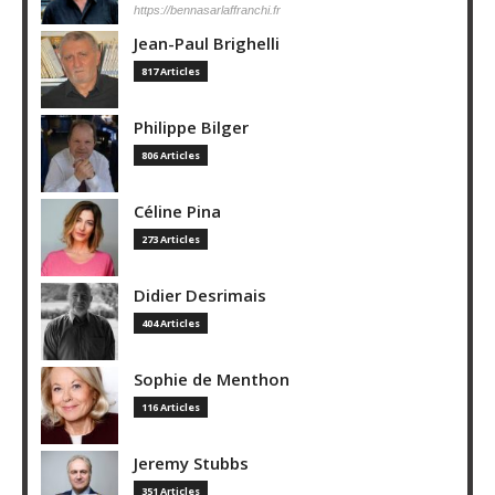
https://bennasarlaffranchi.fr
Jean-Paul Brighelli
817 Articles
Philippe Bilger
806 Articles
Céline Pina
273 Articles
Didier Desrimais
404 Articles
Sophie de Menthon
116 Articles
Jeremy Stubbs
351 Articles