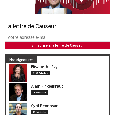
La lettre de Causeur
Nos signatures
Elisabeth Lévy
1190 Articles
Alain Finkielkraut
202 Articles
Cyril Bennasar
231 Articles