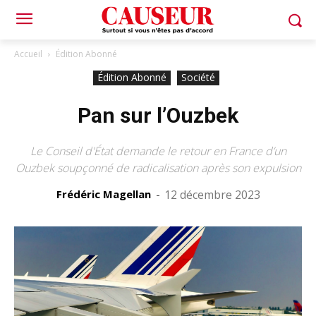
Accueil
Édition Abonné
Édition Abonné
Société
Pan sur l’Ouzbek
Le Conseil d'État demande le retour en France d’un
Ouzbek soupçonné de radicalisation après son expulsion
Frédéric Magellan
-
12 décembre 2023