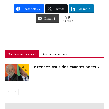
77
Facebook
Twitter
LinkedIn
78
1
Email
PARTAGES
Sur le même sujet
Du même auteur
Abonné
Le rendez-vous des canards boiteux