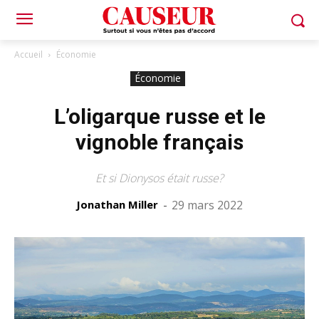
Accueil
Économie
Économie
L’oligarque russe et le
vignoble français
Et si Dionysos était russe?
Jonathan Miller
-
29 mars 2022