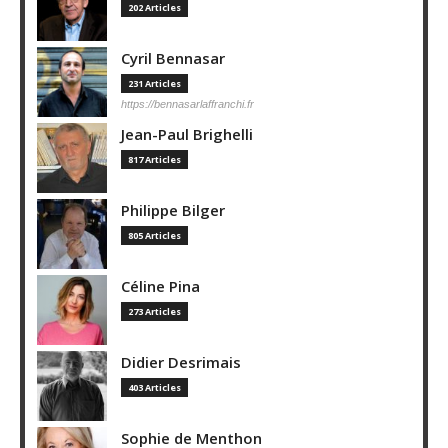
202 Articles
Cyril Bennasar
231 Articles
https://bennasarlaffranchi.fr
Jean-Paul Brighelli
817 Articles
Philippe Bilger
805 Articles
Céline Pina
273 Articles
Didier Desrimais
403 Articles
Sophie de Menthon