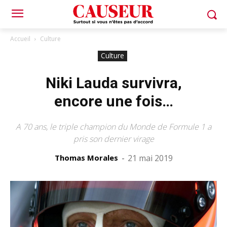
Accueil
Culture
Culture
Niki Lauda survivra,
encore une fois…
A 70 ans, le triple champion du Monde de Formule 1 a
pris son dernier virage
Thomas Morales
-
21 mai 2019