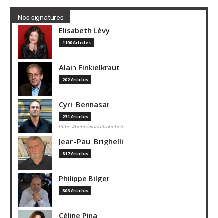
Nos signatures
Elisabeth Lévy
1190 Articles
Alain Finkielkraut
202 Articles
Cyril Bennasar
231 Articles
https://bennasarlaffranchi.fr
Jean-Paul Brighelli
817 Articles
Philippe Bilger
806 Articles
Céline Pina