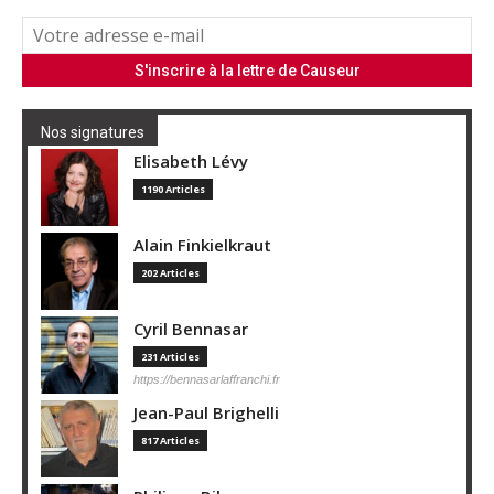
Nos signatures
Elisabeth Lévy
1190 Articles
Alain Finkielkraut
202 Articles
Cyril Bennasar
231 Articles
https://bennasarlaffranchi.fr
Jean-Paul Brighelli
817 Articles