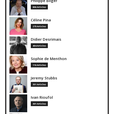
Philippe Bilger
806 Articles
Céline Pina
273 Articles
Didier Desrimais
404 Articles
Sophie de Menthon
116 Articles
Jeremy Stubbs
351 Articles
Ivan Rioufol
301 Articles