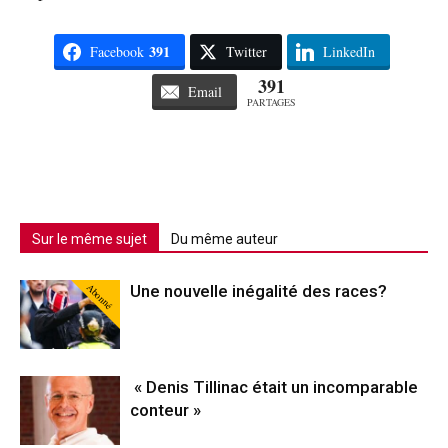
391
Facebook
Twitter
LinkedIn
391
Email
PARTAGES
Sur le même sujet
Du même auteur
Abonné
Une nouvelle inégalité des races?
« Denis Tillinac était un incomparable
conteur »