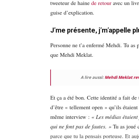
tweeteur de haine
de retour
avec un livr
guise d’explication.
J’me présente, j’m’appelle p
Personne ne t’a enfermé Mehdi. Tu as pe
que Mehdi Meklat.
A lire aussi:
Mehdi Meklat rev
Et ça a été bon. Cette identité a fait d
d’être « tellement open » qu’ils étaien
même interview :
« Les médias étaient 
qui ne font pas de fautes. »
Tu as joué c
parce que tu la pensais porteuse. Et au