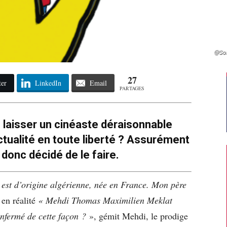
@Sol
27
ter
LinkedIn
Email
PARTAGES
e laisser un cinéaste déraisonnable
ualité en toute liberté ? Assurément
 donc décidé de le faire.
st d’origine algérienne, née en France. Mon père
 en réalité
« Mehdi Thomas Maximilien Meklat
enfermé de cette façon ?
», gémit Mehdi, le prodige