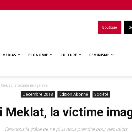
Boutique
S
MÉDIAS
ÉCONOMIE
CULTURE
FÉMINISME
Meklat, la victime imaginaire
Décembre 2018
Édition Abonné
Société
 Meklat, la victime imag
Fais-nous la grâce de ne plus nous prendre pour des idiots