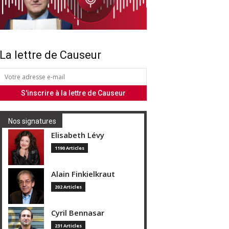
La lettre de Causeur
Nos signatures
Elisabeth Lévy
1190 Articles
Alain Finkielkraut
202 Articles
Cyril Bennasar
231 Articles