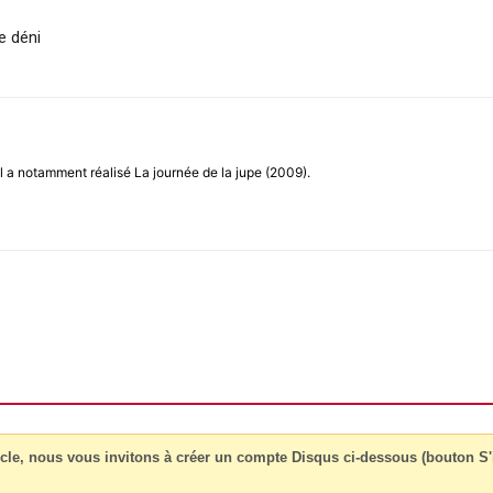
e déni
Il a notamment réalisé La journée de la jupe (2009).
cle, nous vous invitons à créer un compte Disqus ci-dessous (bouton S'i