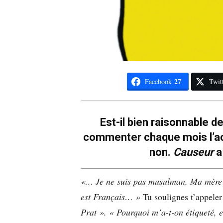
27
Facebook
Twit
Est-il bien raisonnable d
commenter chaque mois l’act
non.
Causeur
a
«… Je ne suis pas musulman. Ma mère e
est Français… »
Tu soulignes t’appeler
Prat ». « Pourquoi m’a-t-on étiqueté, 