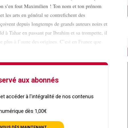
 on s’en fout Maximilien ! Ton nom et ton prénom
et les arts en général se contrefichent des
eçoivent depuis longtemps de grands auteurs noirs et
ld à Tahar en passant par Ibrahim et sa trompette, il
e plus à l’aune des origines. C’est en France que
éservé aux abonnés
le et accéder à l'intégralité de nos contenus
numérique dès 1,00€
VOUS DÈS MAINTENANT