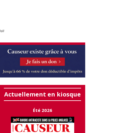
eil
Actuellement en kiosque
Été 2026