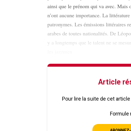
ainsi que le prénom qui va avec. Mais
n’ont aucune importance. La littérature 
patronymes. Les émissions littéraires r
arabes de toutes nationalités. De Léopo
y a longtemps que le talent ne se mesur
les jazzmen
Article r
Pour lire la suite de cet artic
Formule 
ABONNEZ-