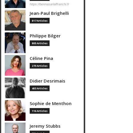
https://bennasarlaffranchi.fr
Jean-Paul Brighelli
817 Articles
Philippe Bilger
805 Articles
Céline Pina
273 Articles
Didier Desrimais
403 Articles
Sophie de Menthon
116 Articles
Jeremy Stubbs