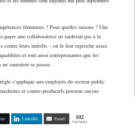
uels et les femmes sont aujourd’hui plus diplômées
ompétences féminines ? Pour quelles raisons ? Une
us-payer une collaboratrice ne tarderait pas à la
s contre leurs intérêts – on le leur reproche assez
qualifiées et tout aussi entreprenantes que les
 ne sauraient se passer.
e règle s’applique aux employés du secteur public
machistes et contre-productifs peuvent encore
102
ter
LinkedIn
Email
PARTAGES