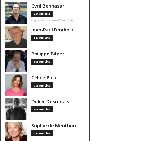
Cyril Bennasar
231 Articles
https://bennasarlaffranchi.fr
Jean-Paul Brighelli
817 Articles
Philippe Bilger
805 Articles
Céline Pina
273 Articles
Didier Desrimais
403 Articles
Sophie de Menthon
116 Articles