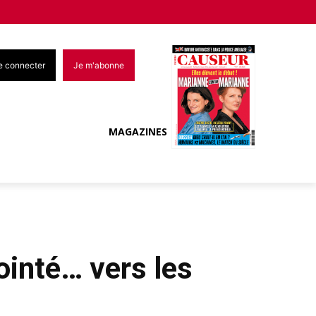
e connecter
Je m'abonne
MAGAZINES
ointé… vers les