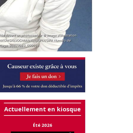
iée devant un photocopieur © Image d'illustration
AKOWSKI/JOCHMANS/ISOPIX/SIPA Numéro de
rtage: 00621083_000028
Actuellement en kiosque
Été 2026