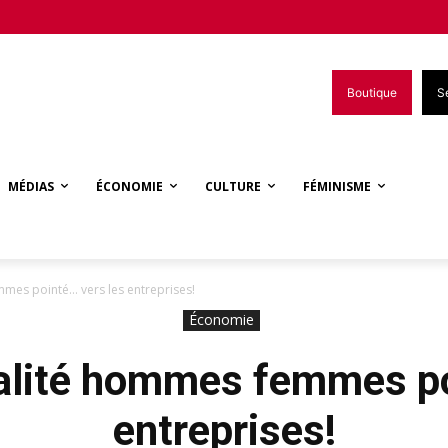
Boutique
S
MÉDIAS
ÉCONOMIE
CULTURE
FÉMINISME
mmes pointé… vers les entreprises!
Économie
galité hommes femmes p
entreprises!