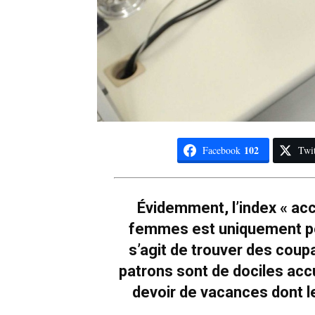
102
Facebook
Twit
Évidemment, l’index « ac
femmes est uniquement poi
s’agit de trouver des cou
patrons sont de dociles acc
devoir de vacances dont l