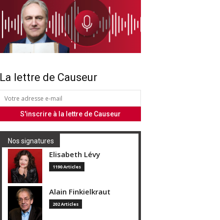
La lettre de Causeur
Nos signatures
Elisabeth Lévy
1190 Articles
Alain Finkielkraut
202 Articles