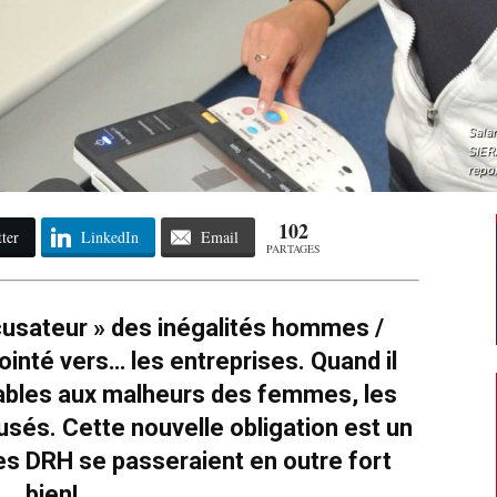
Salar
SIER
repo
102
ter
LinkedIn
Email
PARTAGES
cusateur » des inégalités hommes /
nté vers… les entreprises. Quand il
pables aux malheurs des femmes, les
usés. Cette nouvelle obligation est un
es DRH se passeraient en outre fort
bien!