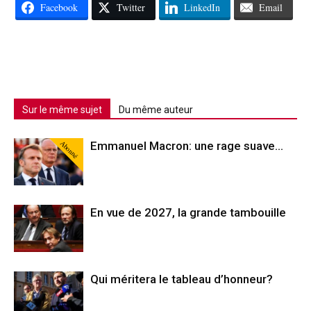
Facebook
Twitter
LinkedIn
Email
Sur le même sujet
Du même auteur
Abonné
Emmanuel Macron: une rage suave…
En vue de 2027, la grande tambouille
Qui méritera le tableau d’honneur?