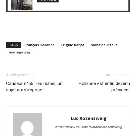
TAGS
François Hollande
Frigide Barjot
manif pour tous
mariage gay
Article précédent
Article suivant
Causeur n°55 : les riches, un
Hollande est enfin devenu
sujet qui s’impose !
président
Luc Rosenzweig
https://www.causeur.fr/auteur/lrosenzweig