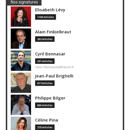
Nos signatures
Elisabeth Lévy
1190 Articles
Alain Finkielkraut
202 Articles
Cyril Bennasar
231 Articles
https://bennasarlaffranchi.fr
Jean-Paul Brighelli
817 Articles
Philippe Bilger
805 Articles
Céline Pina
273 Articles