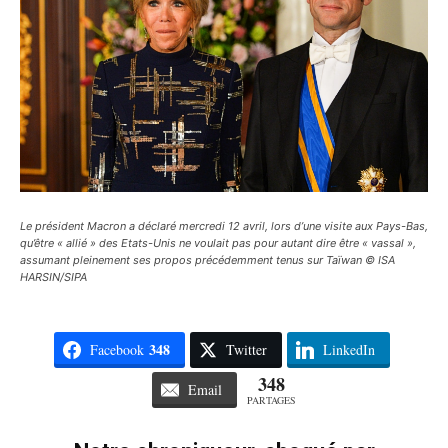
Le président Macron a déclaré mercredi 12 avril, lors d’une visite aux Pays-Bas,
qu’être « allié » des Etats-Unis ne voulait pas pour autant dire être « vassal »,
assumant pleinement ses propos précédemment tenus sur Taïwan © ISA
HARSIN/SIPA
348
Facebook
Twitter
LinkedIn
348
Email
PARTAGES