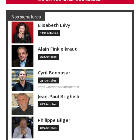
Nos signatures
Elisabeth Lévy
1190 Articles
Alain Finkielkraut
202 Articles
Cyril Bennasar
231 Articles
https://bennasarlaffranchi.fr
Jean-Paul Brighelli
817 Articles
Philippe Bilger
805 Articles