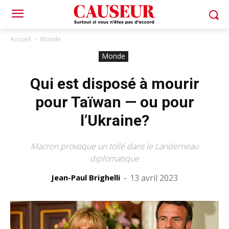
Accueil
Monde
Monde
Qui est disposé à mourir
pour Taïwan — ou pour
l’Ukraine?
Macron provoque un tollé dans le Landerneau
diplomatique
Jean-Paul Brighelli
-
13 avril 2023