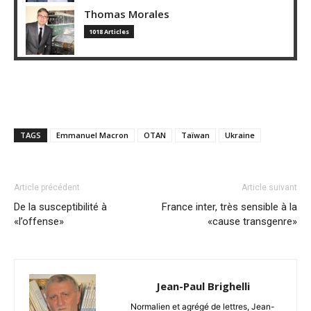
Thomas Morales
1018 Articles
TAGS
Emmanuel Macron
OTAN
Taïwan
Ukraine
Article précédent
Article suivant
De la susceptibilité à
France inter, très sensible à la
«l’offense»
«cause transgenre»
Jean-Paul Brighelli
Normalien et agrégé de lettres, Jean-