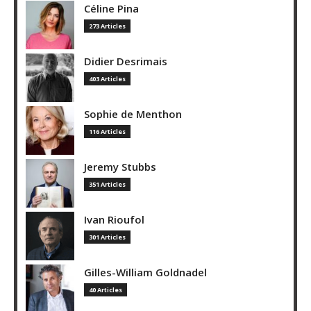
Céline Pina
273 Articles
Didier Desrimais
403 Articles
Sophie de Menthon
116 Articles
Jeremy Stubbs
351 Articles
Ivan Rioufol
301 Articles
Gilles-William Goldnadel
40 Articles