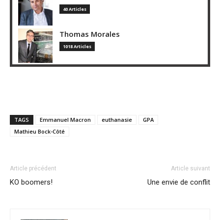
40 Articles
Thomas Morales
1018 Articles
TAGS
Emmanuel Macron
euthanasie
GPA
Mathieu Bock-Côté
Article précédent
Article suivant
KO boomers!
Une envie de conflit