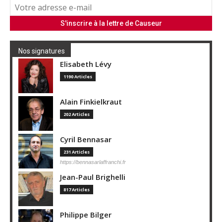
Nos signatures
Elisabeth Lévy
1190 Articles
Alain Finkielkraut
202 Articles
Cyril Bennasar
231 Articles
https://bennasarlaffranchi.fr
Jean-Paul Brighelli
817 Articles
Philippe Bilger