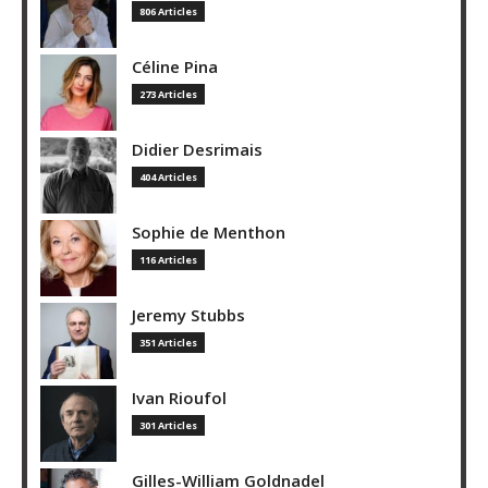
806 Articles
Céline Pina
273 Articles
Didier Desrimais
404 Articles
Sophie de Menthon
116 Articles
Jeremy Stubbs
351 Articles
Ivan Rioufol
301 Articles
Gilles-William Goldnadel