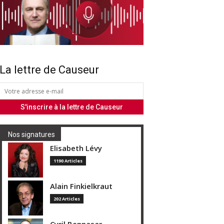
La lettre de Causeur
Nos signatures
Elisabeth Lévy
1190 Articles
Alain Finkielkraut
202 Articles