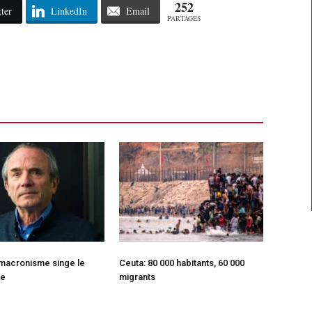
252
ter
LinkedIn
Email
PARTAGES
 macronisme singe le
Ceuta: 80 000 habitants, 60 000
me
migrants