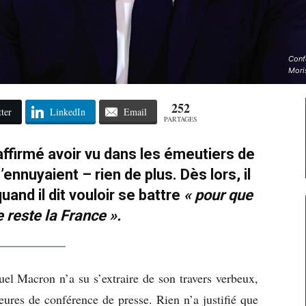
Confé
Mori
252
ter
LinkedIn
Email
PARTAGES
firmé avoir vu dans les émeutiers de
’ennuyaient – rien de plus. Dès lors, il
uand il dit vouloir se battre
« pour que
 reste la France ».
 Macron n’a su s’extraire de son travers verbeux,
eures de conférence de presse. Rien n’a justifié que