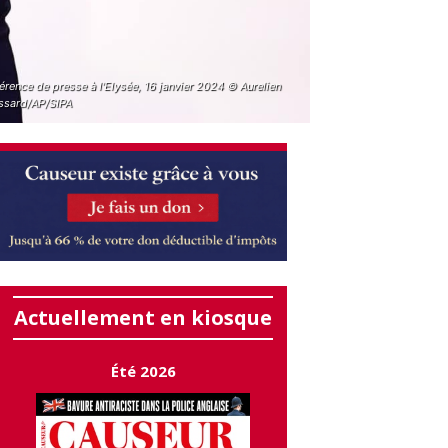
rence de presse à l'Elysée, 16 janvier 2024 © Aurelien
ssard/AP/SIPA
Actuellement en kiosque
Été 2026