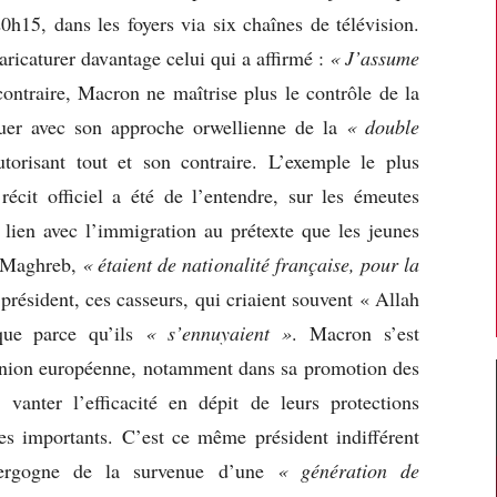
20h15, dans les foyers via six chaînes de télévision.
caricaturer davantage celui qui a affirmé :
« J’assume
contraire, Macron ne maîtrise plus le contrôle de la
iquer avec son approche orwellienne de la
« double
torisant tout et son contraire. L’exemple le plus
 récit officiel a été de l’entendre, sur les émeutes
ut lien avec l’immigration au prétexte que les jeunes
u Maghreb,
« étaient de nationalité française, pour la
 président, ces casseurs, qui criaient souvent « Allah
que parce qu’ils
« s’ennuyaient »
. Macron s’est
l’Union européenne, notamment dans sa promotion des
 vanter l’efficacité en dépit de leurs protections
res importants. C’est ce même président indifférent
 vergogne de la survenue d’une
« génération de