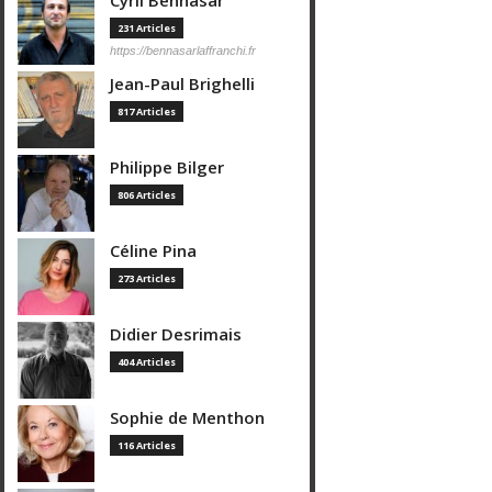
Cyril Bennasar
231 Articles
https://bennasarlaffranchi.fr
Jean-Paul Brighelli
817 Articles
Philippe Bilger
806 Articles
Céline Pina
273 Articles
Didier Desrimais
404 Articles
Sophie de Menthon
116 Articles