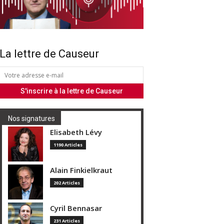
La lettre de Causeur
Nos signatures
Elisabeth Lévy
1190 Articles
Alain Finkielkraut
202 Articles
Cyril Bennasar
231 Articles