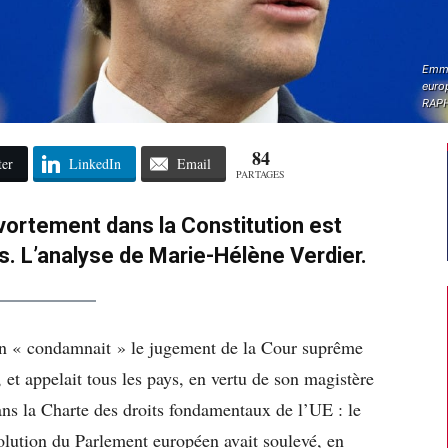
Emma
euro
RAPH
84
ter
LinkedIn
Email
PARTAGES
’avortement dans la Constitution est
s. L’analyse de Marie-Hélène Verdier.
éen « condamnait » le jugement de la Cour suprême
 et appelait tous les pays, en vertu de son magistère
ans la Charte des droits fondamentaux de l’UE : le
solution du Parlement européen avait soulevé, en