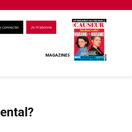
e connecter
Je m'abonne
MAGAZINES
ental?