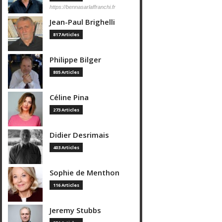
https://bennasarlaffranchi.fr
Jean-Paul Brighelli
817 Articles
Philippe Bilger
805 Articles
Céline Pina
273 Articles
Didier Desrimais
403 Articles
Sophie de Menthon
116 Articles
Jeremy Stubbs