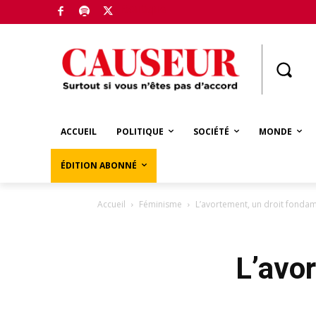
Boutique
ACCUEIL
POLITIQUE
SOCIÉTÉ
MONDE
ÉDITION ABONNÉ
Accueil
Féminisme
L’avortement, un droit fondam
L’avo