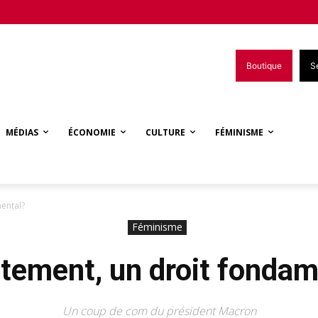
Boutique
S
MÉDIAS
ÉCONOMIE
CULTURE
FÉMINISME
ental?
Féminisme
rtement, un droit fondam
Un coup de com du président Macron