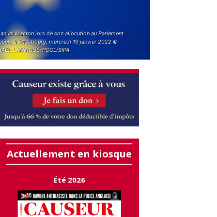
nuel Macron lors de son allocution au Parlement
péen, à Strasbourg, mercredi 19 janvier 2022 ©
AEL LAFARGUE-POOL/SIPA
Actuellement en kiosque
Été 2026