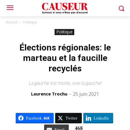
Accueil
Politique
Politique
Élections régionales: le
marteau et la faucille
recyclés
La gauche est morte, vive la gauche!
Laurence Trochu
-
25 juin 2021
468
Facebook
Twitter
LinkedIn
468
Email