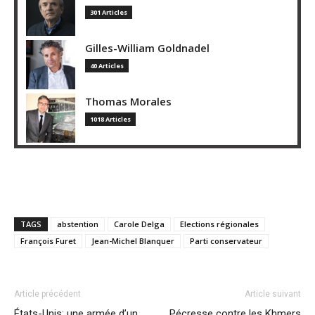
301 Articles
Gilles-William Goldnadel
40 Articles
Thomas Morales
1018 Articles
TAGS
abstention
Carole Delga
Elections régionales
François Furet
Jean-Michel Blanquer
Parti conservateur
Article précédent
Article suivant
États-Unis: une armée d’un
Pécresse contre les Khmers