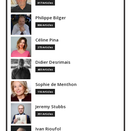
817 Articles
Philippe Bilger
806 Articles
Céline Pina
273 Articles
Didier Desrimais
403 Articles
Sophie de Menthon
116 Articles
Jeremy Stubbs
351 Articles
Ivan Rioufol