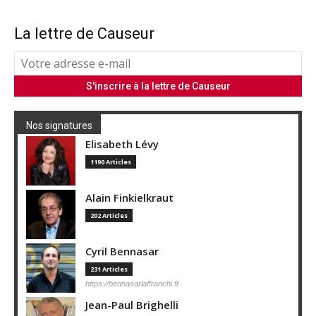
La lettre de Causeur
Nos signatures
Elisabeth Lévy
1190 Articles
Alain Finkielkraut
202 Articles
Cyril Bennasar
231 Articles
https://bennasarlaffranchi.fr
Jean-Paul Brighelli