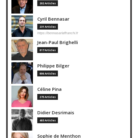
202 Articles
Cyril Bennasar
231 Articles
https://bennasarlaffranchi.fr
Jean-Paul Brighelli
817 Articles
Philippe Bilger
806 Articles
Céline Pina
273 Articles
Didier Desrimais
403 Articles
Sophie de Menthon