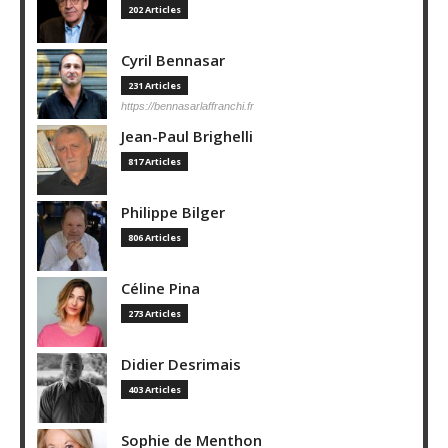
202 Articles
Cyril Bennasar
231 Articles
https://bennasarlaffranchi.fr
Jean-Paul Brighelli
817 Articles
Philippe Bilger
806 Articles
Céline Pina
273 Articles
Didier Desrimais
403 Articles
Sophie de Menthon