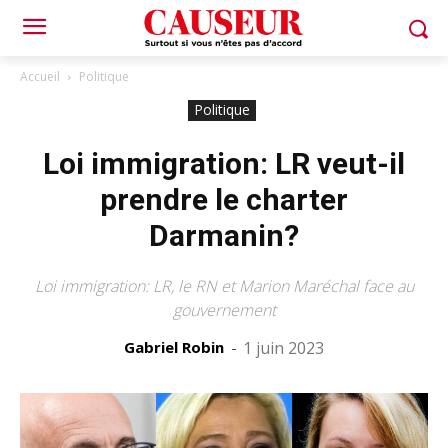
Accueil
Politique
Politique
Loi immigration: LR veut-il
prendre le charter
Darmanin?
Loi immigration: LR, le RN et Marion Maréchal face au
gouvernement
Gabriel Robin
-
1 juin 2023