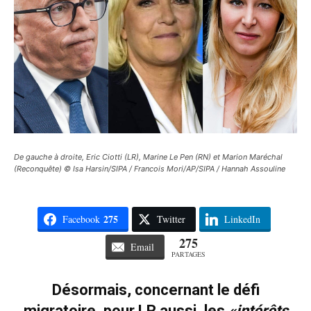
De gauche à droite, Eric Ciotti (LR), Marine Le Pen (RN) et Marion Maréchal
(Reconquête) © Isa Harsin/SIPA / Francois Mori/AP/SIPA / Hannah Assouline
275
Facebook
Twitter
LinkedIn
275
Email
PARTAGES
Désormais, concernant le défi
migratoire, pour LR aussi, les
«intérêts