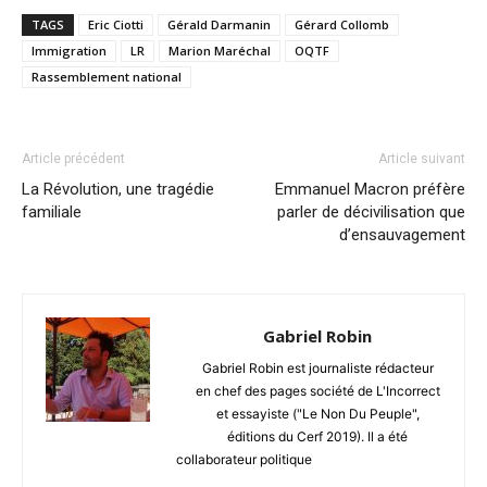
TAGS
Eric Ciotti
Gérald Darmanin
Gérard Collomb
Immigration
LR
Marion Maréchal
OQTF
Rassemblement national
Article précédent
Article suivant
La Révolution, une tragédie
Emmanuel Macron préfère
familiale
parler de décivilisation que
d’ensauvagement
Gabriel Robin
Gabriel Robin est journaliste rédacteur
en chef des pages société de L'Incorrect
et essayiste ("Le Non Du Peuple",
éditions du Cerf 2019). Il a été
collaborateur politique