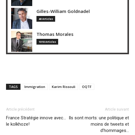
Gilles-William Goldnadel
40 Articles
Thomas Morales
1018 Articles
TAGS
Immigration
Karim Rissouli
OQTF
Article précédent
Article suivant
France Stratégie innove avec…
Ils sont morts: une politique et
le kolkhoze!
moins de tweets et
d’hommages…