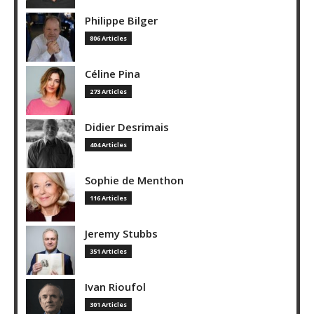
Philippe Bilger
806 Articles
Céline Pina
273 Articles
Didier Desrimais
404 Articles
Sophie de Menthon
116 Articles
Jeremy Stubbs
351 Articles
Ivan Rioufol
301 Articles