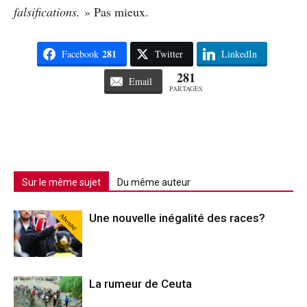
falsifications.
» Pas mieux.
281
Facebook
Twitter
LinkedIn
281
Email
PARTAGES
Sur le même sujet
Du même auteur
Abonné
Une nouvelle inégalité des races?
La rumeur de Ceuta