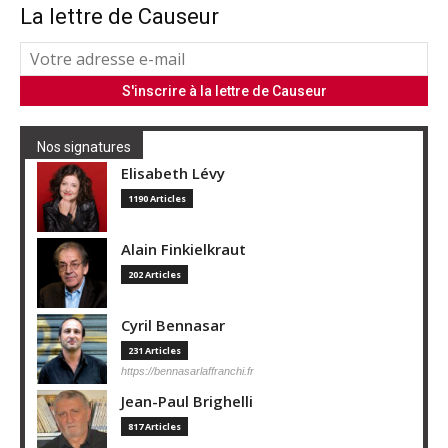
La lettre de Causeur
Nos signatures
Elisabeth Lévy
1190 Articles
Alain Finkielkraut
202 Articles
Cyril Bennasar
231 Articles
https://bennasarlaffranchi.fr
Jean-Paul Brighelli
817 Articles