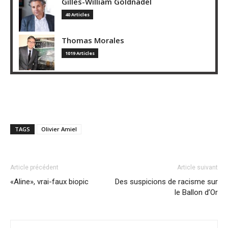
Gilles-William Goldnadel
40 Articles
Thomas Morales
1019 Articles
TAGS
Olivier Amiel
Article précédent
Article suivant
«Aline», vrai-faux biopic
Des suspicions de racisme sur
le Ballon d’Or