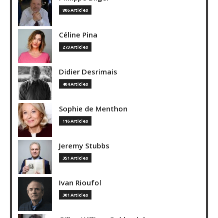
806 Articles
Céline Pina
273 Articles
Didier Desrimais
404 Articles
Sophie de Menthon
116 Articles
Jeremy Stubbs
351 Articles
Ivan Rioufol
301 Articles