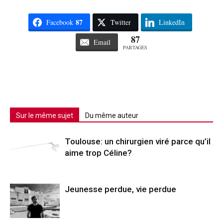
87
Facebook
Twitter
LinkedIn
87
Email
PARTAGES
Sur le même sujet
Du même auteur
Toulouse: un chirurgien viré parce qu’il
aime trop Céline?
Jeunesse perdue, vie perdue