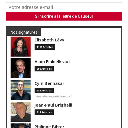
Nos signatures
Elisabeth Lévy
1190 Articles
Alain Finkielkraut
202 Articles
Cyril Bennasar
231 Articles
https://bennasarlaffranchi.fr
Jean-Paul Brighelli
817 Articles
Philippe Bilger