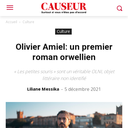
Accueil
Culture
Culture
Olivier Amiel: un premier
roman orwellien
« Les petites souris » sont un véritable OLNI, objet
littéraire non identifié
Liliane Messika
-
5 décembre 2021