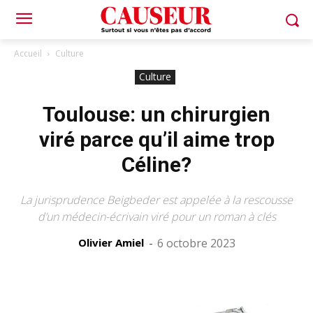
Accueil
Culture
Culture
Toulouse: un chirurgien
viré parce qu’il aime trop
Céline?
La jurisprudence Beigbeder est appelée à la rescousse
d’un médecin-écrivain viré pour un roman à clés
Olivier Amiel
-
6 octobre 2023