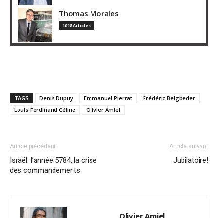
Thomas Morales
1018 Articles
TAGS
Denis Dupuy
Emmanuel Pierrat
Frédéric Beigbeder
Louis-Ferdinand Céline
Olivier Amiel
Article précédent
Article suivant
Israël: l’année 5784, la crise
Jubilatoire!
des commandements
Olivier Amiel