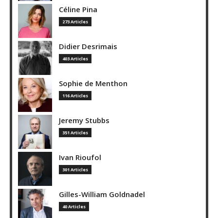
Céline Pina
273 Articles
Didier Desrimais
403 Articles
Sophie de Menthon
116 Articles
Jeremy Stubbs
351 Articles
Ivan Rioufol
301 Articles
Gilles-William Goldnadel
40 Articles