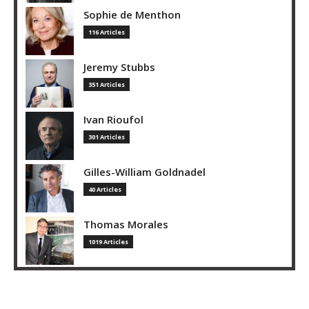
Sophie de Menthon
116 Articles
Jeremy Stubbs
351 Articles
Ivan Rioufol
301 Articles
Gilles-William Goldnadel
40 Articles
Thomas Morales
1019 Articles