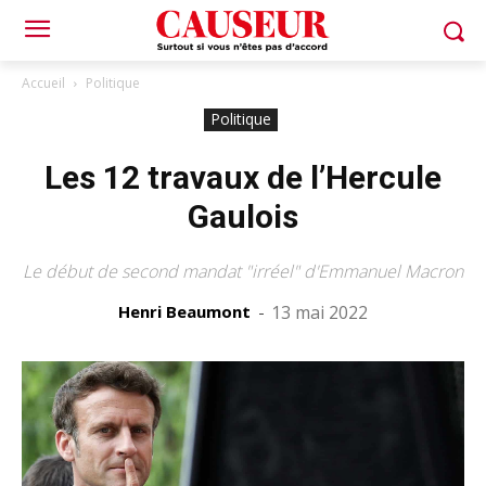
Accueil
Politique
Politique
Les 12 travaux de l’Hercule
Gaulois
Le début de second mandat "irréel" d'Emmanuel Macron
Henri Beaumont
-
13 mai 2022