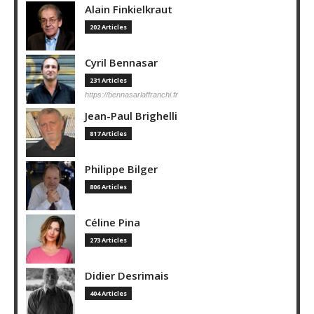
Alain Finkielkraut
202 Articles
Cyril Bennasar
231 Articles
https://bennasarlaffranchi.fr
Jean-Paul Brighelli
817 Articles
Philippe Bilger
806 Articles
Céline Pina
273 Articles
Didier Desrimais
404 Articles