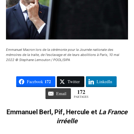
Emmanuel Macron lors de la cérémonie pour la Journée nationale des
mémoires de la traite, de l'esclavage et de leurs abolitions à Paris, 10 mai
2022 © Stephane Lemouton / POOL/SIPA
172
Facebook
Twitter
LinkedIn
172
Email
PARTAGES
Emmanuel Berl, Pif, Hercule et
La France
irréelle