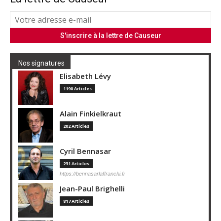
Nos signatures
Elisabeth Lévy
1190 Articles
Alain Finkielkraut
202 Articles
Cyril Bennasar
231 Articles
https://bennasarlaffranchi.fr
Jean-Paul Brighelli
817 Articles