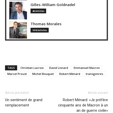
Gilles-William Goldnadel
40 Articles
Thomas Morales
1018 Articles
TAGS
Christian Lacroix
David Lisnard
Emmanuel Macron
Marcel Proust
Michel Bouquet
Robert Ménard
transgenres
Article précédent
Article suivant
Un sentiment de grand
Robert Ménard: «Je préfère
remplacement
cinquante ans de Macron à un
an de guerre civile»