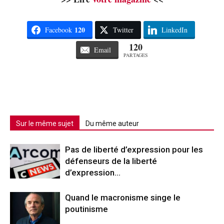
120
Facebook
Twitter
LinkedIn
120
Email
PARTAGES
Sur le même sujet
Du même auteur
Pas de liberté d’expression pour les
défenseurs de la liberté
d’expression…
Quand le macronisme singe le
poutinisme