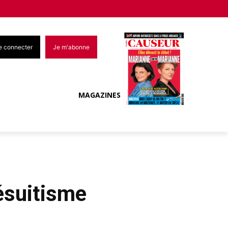
e connecter
Je m'abonne
MAGAZINES
jésuitisme