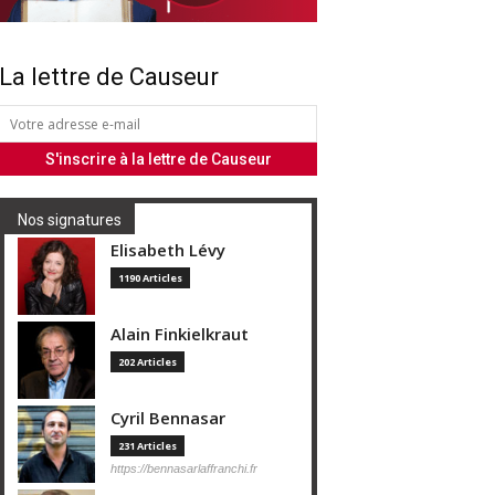
La lettre de Causeur
Nos signatures
Elisabeth Lévy
1190 Articles
Alain Finkielkraut
202 Articles
Cyril Bennasar
231 Articles
https://bennasarlaffranchi.fr