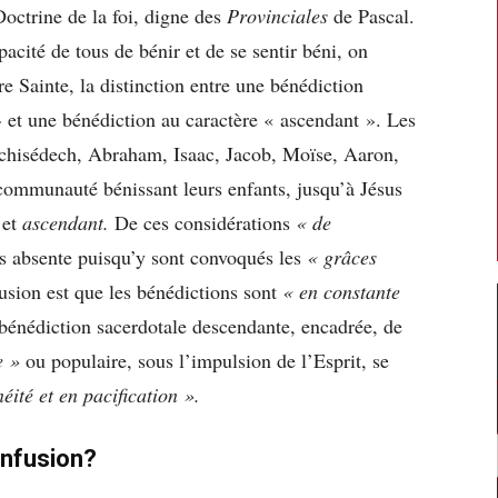
octrine de la foi, digne des
Provinciales
de Pascal.
acité de tous de bénir et de se sentir béni, on
re Sainte, la distinction entre une bénédiction
 et une bénédiction au caractère « ascendant ». Les
chisédech, Abraham, Isaac, Jacob, Moïse, Aaron,
 communauté bénissant leurs enfants, jusqu’à Jésus
et
ascendant.
De ces considérations
« de
as absente puisqu’y sont convoqués les
« grâces
sion est que les bénédictions sont
« en constante
 bénédiction sacerdotale descendante, encadrée, de
e »
ou populaire, sous l’impulsion de l’Esprit, se
éité et en pacification ».
onfusion?