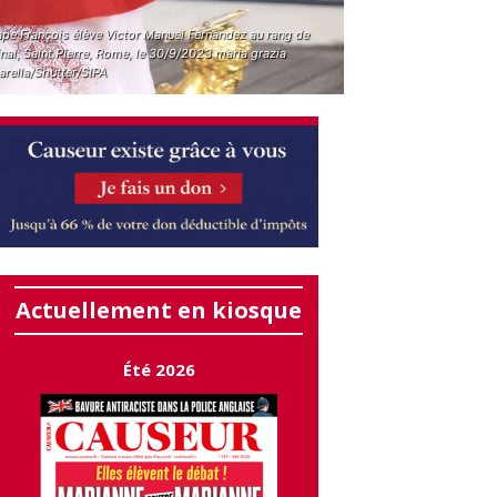
ape François élève Victor Manuel Fernandez au rang de
nal, Saint Pierre, Rome, le 30/9/2023 maria grazia
arella/Shutter/SIPA
Actuellement en kiosque
Été 2026