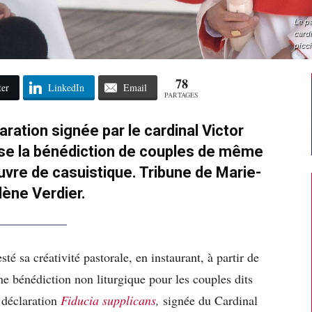
Le p
cardi
picci
78
ter
LinkedIn
Email
PARTAGES
laration signée par le cardinal Victor
se la bénédiction de couples de même
uvre de casuistique. Tribune de Marie-
lène Verdier.
é sa créativité pastorale, en instaurant, à partir de
ne bénédiction non liturgique pour les couples dits
 déclaration
Fiducia supplicans
,
signée du Cardinal