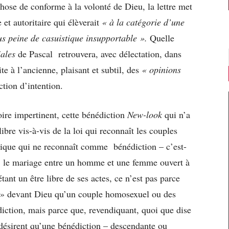
se de conforme à la volonté de Dieu, la lettre met
et autoritaire qui élèverait
« à la catégorie d’une
s peine de casuistique insupportable ».
Quelle
iales
de Pascal retrouvera, avec délectation, dans
ite à l’ancienne, plaisant et subtil, des
« opinions
ction d’intention.
ire impertinent, cette bénédiction
New-look
qui n’a
ibre vis-à-vis de la loi qui reconnaît les couples
lique qui ne reconnaît comme bénédiction – c’est-
 le mariage entre un homme et une femme ouvert à
tant un être libre de ses actes, ce n’est pas parce
le » devant Dieu qu’un couple homosexuel ou des
ction, mais parce que, revendiquant, quoi que dise
ils désirent qu’une bénédiction – descendante ou