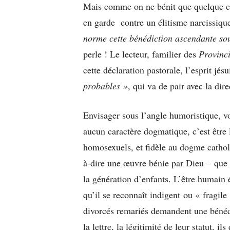
Mais comme on ne bénit que quelque cho
en garde contre un élitisme narcissique 
norme cette bénédiction ascendante sou
perle ! Le lecteur, familier des
Provinc
cette déclaration pastorale, l’esprit jésu
probables »
, qui va de pair avec la dire
Envisager sous l’angle humoristique, vo
aucun caractère dogmatique, c’est être l
homosexuels, et fidèle au dogme catho
à-dire une œuvre bénie par Dieu – que
la génération d’enfants. L’être humain é
qu’il se reconnaît indigent ou « fragi
divorcés remariés demandent une bénédi
la lettre, la légitimité de leur statut, 