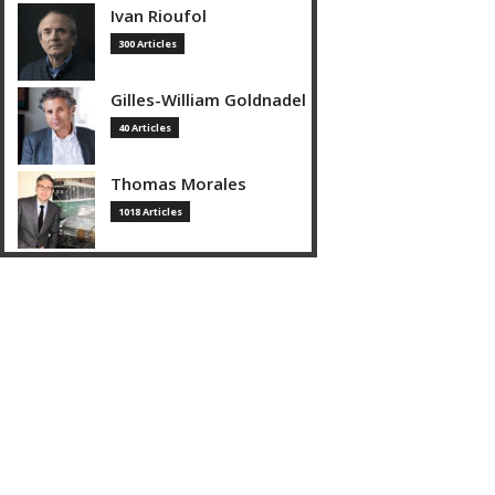
Ivan Rioufol
300 Articles
Gilles-William Goldnadel
40 Articles
Thomas Morales
1018 Articles