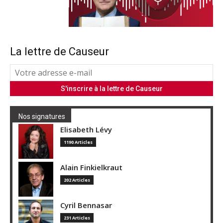
La lettre de Causeur
Nos signatures
Elisabeth Lévy
1190 Articles
Alain Finkielkraut
202 Articles
Cyril Bennasar
231 Articles