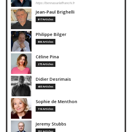
https://bennasarlaffranchi.fr
Jean-Paul Brighelli
817 Articles
Philippe Bilger
806 Articles
Céline Pina
273 Articles
Didier Desrimais
403 Articles
Sophie de Menthon
116 Articles
Jeremy Stubbs
351 Articles