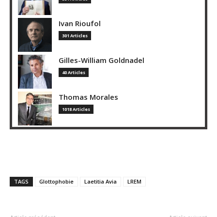
Ivan Rioufol
301 Articles
Gilles-William Goldnadel
40 Articles
Thomas Morales
1018 Articles
TAGS
Glottophobie
Laetitia Avia
LREM