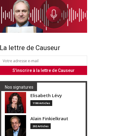
La lettre de Causeur
Nos signatures
Elisabeth Lévy
1190 Articles
Alain Finkielkraut
202 Articles