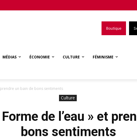
Boutique
S
MÉDIAS
ÉCONOMIE
CULTURE
FÉMINISME
et prendre un bain de bons sentiments
Culture
a Forme de l’eau » et pre
bons sentiments