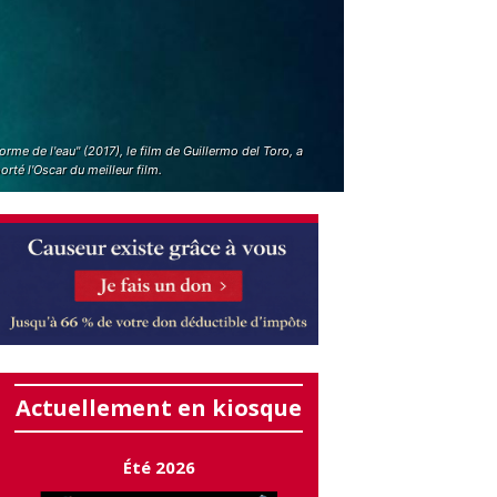
orme de l'eau" (2017), le film de Guillermo del Toro, a
rté l'Oscar du meilleur film.
Actuellement en kiosque
Été 2026