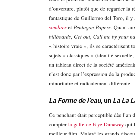
d’ouverture, plutôt que de regarder la r
fantastique de Guillermo del Toro, il y 
sombres
et
Pentagon Papers
. Quant au
billboards
,
Get out
,
Call me by your n
« histoire vraie », ils se caractérisent 
sujets « classiques » (identité sexuell
un tableau direct de la société améric
n’est donc par l’expression de la prod
minoritaire et radicalement différente.
La Forme de l’eau
, un
La La 
Ce penchant était perceptible dès l’an
compter
la gaffe de Faye Dunaway
qui l
meilleur film. Malgré les grands discour