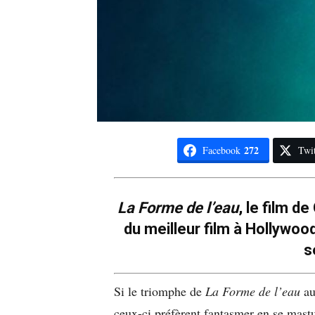
272
Facebook
Twit
La Forme de l’eau
, le film d
du meilleur film à Hollywood
s
Si le triomphe de
La Forme de l’eau
a
ceux-ci préfèrent fantasmer en se mastu