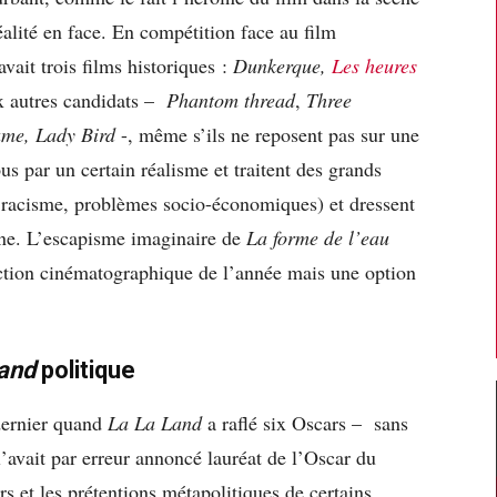
éalité en face. En compétition face au film
avait trois films historiques :
Dunkerque,
Les heures
x autres candidats –
Phantom thread
,
Three
ame, Lady Bird
-, même s’ils ne reposent pas sur une
tous par un certain réalisme et traitent des grands
e, racisme, problèmes socio-économiques) et dressent
aine. L’escapisme imaginaire de
La forme de l’eau
uction cinématographique de l’année mais une option
Land
politique
 dernier quand
La La Land
a raflé six Oscars – sans
’avait par erreur annoncé lauréat de l’Oscar du
s et les prétentions métapolitiques de certains