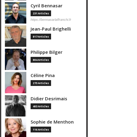
Cyril Bennasar
231 Articles
https://bennasarlaffranchi.fr
Jean-Paul Brighelli
817 Articles
Philippe Bilger
804 Articles
Céline Pina
273 Articles
Didier Desrimais
403 Articles
Sophie de Menthon
116 Articles