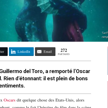
"La F
rempo
272
ter
LinkedIn
Email
PARTAGES
e Guillermo del Toro, a remporté l’Oscar
. Rien d’étonnant: il est plein de bons
entiments.
ux
Oscars
dit quelque chose des Etats-Unis, alors
rbant, comme le fait l’héroïne du film dans la scène