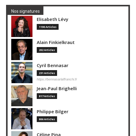
Nos signatures
Elisabeth Lévy
1190 Articles
Alain Finkielkraut
202 Articles
Cyril Bennasar
231 Articles
https://bennasarlaffranchi.fr
Jean-Paul Brighelli
817 Articles
Philippe Bilger
806 Articles
Céline Pina