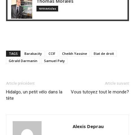
Thomas Morales
1019 Articles
TAGS
Barakacity
CCIF
Cheikh Yassine
Etat de droit
Gérald Darmanin
Samuel Paty
Article précédent
Article suivant
Hidalgo, un petit vélo dans la
Vous tutoyez tout le monde?
tête
Alexis Deprau