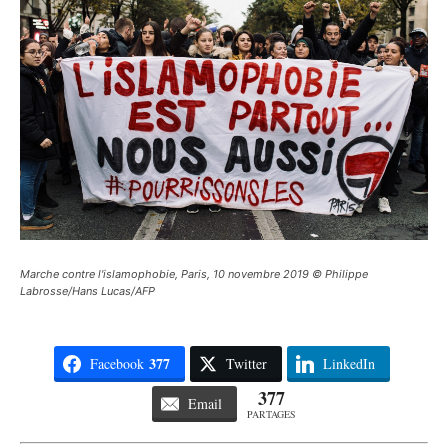
Marche contre l'islamophobie, Paris, 10 novembre 2019 © Philippe
Labrosse/Hans Lucas/AFP
377
Facebook
Twitter
LinkedIn
377
Email
PARTAGES