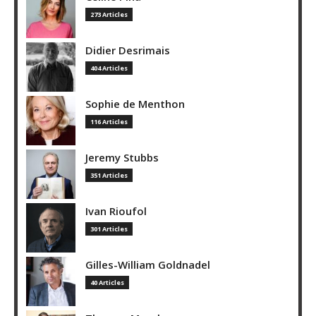
273 Articles
Didier Desrimais
404 Articles
Sophie de Menthon
116 Articles
Jeremy Stubbs
351 Articles
Ivan Rioufol
301 Articles
Gilles-William Goldnadel
40 Articles