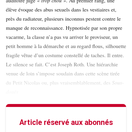
auditoire juge
« trop chou »
. Au premier rang, une
élève évoque des abus sexuels dans les vestiaires et,
près du radiateur, plusieurs inconnus pestent contre le
manque de reconnaissance. Hypnotisée par son propre
vacarme, la classe n’a pas vu arriver le proviseur, un
petit homme à la démarche et au regard flous, silhouette
fragile vêtue d’un costume constellé de taches. Il entre.
Le silence se fait. C’est Joseph Roth. Une hiérarchie
venue de loin s’impose soudain dans cette scène tirée
du Petit Nicolas ou, plus vraisemblablement, des
Sous-
doués
Article réservé aux abonnés