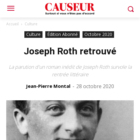
Accueil
Culture
Culture
Édition Abonné
Octobre 2020
Joseph Roth retrouvé
La parution d'un roman inédit de Joseph Roth survole la
rentrée littéraire
Jean-Pierre Montal
-
28 octobre 2020