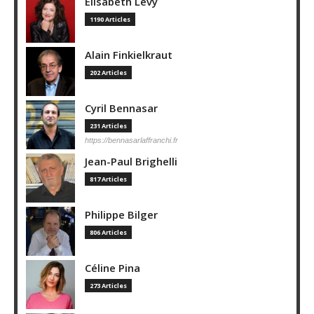
Elisabeth Lévy
1190 Articles
Alain Finkielkraut
202 Articles
Cyril Bennasar
231 Articles
https://bennasarlaffranchi.fr
Jean-Paul Brighelli
817 Articles
Philippe Bilger
806 Articles
Céline Pina
273 Articles