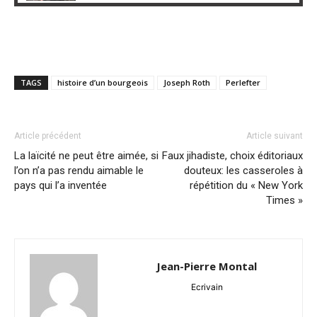
TAGS
histoire d’un bourgeois
Joseph Roth
Perlefter
Article précédent
Article suivant
La laïcité ne peut être aimée, si
Faux jihadiste, choix éditoriaux
l’on n’a pas rendu aimable le
douteux: les casseroles à
pays qui l’a inventée
répétition du « New York
Times »
Jean-Pierre Montal
Ecrivain