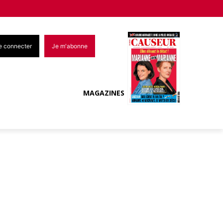
e connecter
Je m'abonne
MAGAZINES