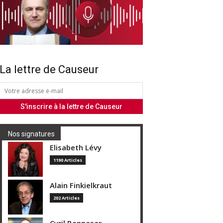
La lettre de Causeur
Nos signatures
Elisabeth Lévy
1190 Articles
Alain Finkielkraut
202 Articles