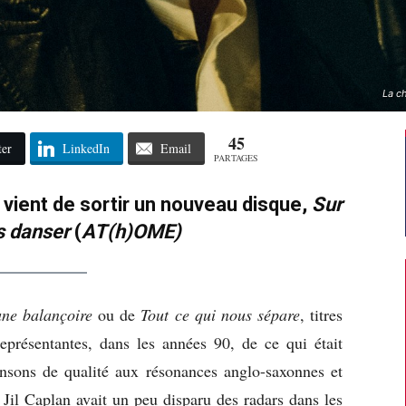
La c
45
ter
LinkedIn
Email
PARTAGES
vient de sortir un nouveau disque,
Sur
s danser
(
AT(h)OME)
ne balançoire
ou de
Tout ce qui nous sépare
, titres
eprésentantes, dans les années 90, de ce qui était
sons de qualité aux résonances anglo-saxonnes et
. Jil Caplan avait un peu disparu des radars dans les