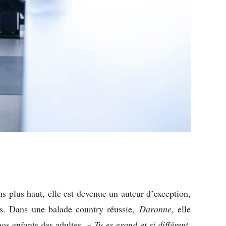
s plus haut, elle est devenue un auteur d’exception,
és. Dans une balade country réussie,
Daronne
, elle
nos enfants des adultes. «
Tu es grand et si différent,