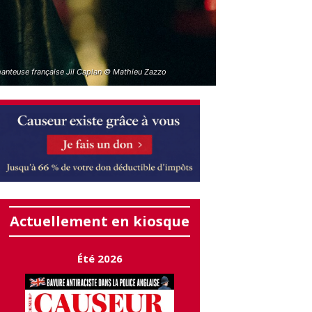
hanteuse française Jil Caplan © Mathieu Zazzo
Actuellement en kiosque
Été 2026