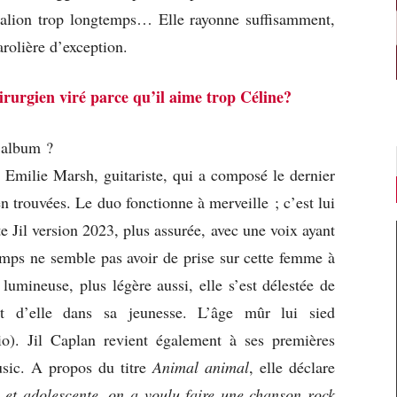
alion trop longtemps… Elle rayonne suffisamment,
arolière d’exception.
irurgien viré parce qu’il aime trop Céline?
 album ?
c Emilie Marsh, guitariste, qui a composé le dernier
 trouvées. Le duo fonctionne à merveille ; c’est lui
e Jil version 2023, plus assurée, avec une voix ayant
temps ne semble pas avoir de prise sur cette femme à
lumineuse, plus légère aussi, elle s’est délestée de
t d’elle dans sa jeunesse. L’âge mûr lui sied
o). Jil Caplan revient également à ses premières
usic. A propos du titre
Animal animal
, elle déclare
 et adolescente, on a voulu faire une chanson rock