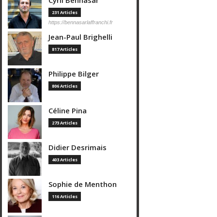
Cyril Bennasar
231 Articles
https://bennasarlaffranchi.fr
Jean-Paul Brighelli
817 Articles
Philippe Bilger
806 Articles
Céline Pina
273 Articles
Didier Desrimais
403 Articles
Sophie de Menthon
116 Articles