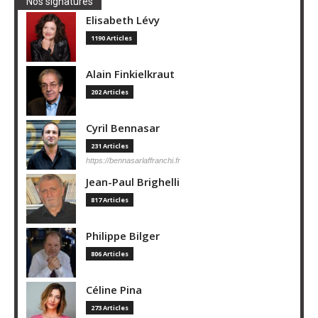
Nos signatures
Elisabeth Lévy
1190 Articles
Alain Finkielkraut
202 Articles
Cyril Bennasar
231 Articles
https://bennasarlaffranchi.fr
Jean-Paul Brighelli
817 Articles
Philippe Bilger
806 Articles
Céline Pina
273 Articles