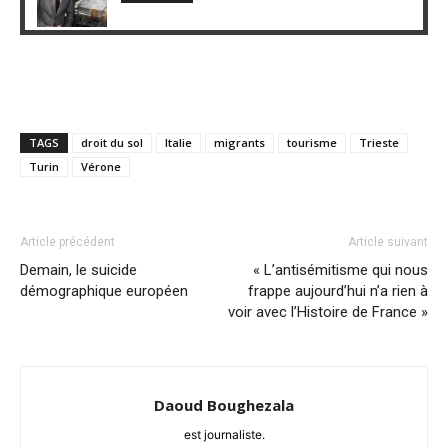
TAGS
droit du sol
Italie
migrants
tourisme
Trieste
Turin
Vérone
Article précédent
Article suivant
Demain, le suicide
« L’antisémitisme qui nous
démographique européen
frappe aujourd’hui n’a rien à
voir avec l’Histoire de France »
Daoud Boughezala
est journaliste.