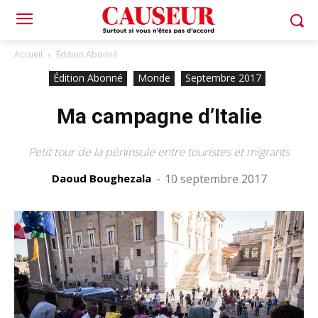
Accueil
Édition Abonné
Édition Abonné
Monde
Septembre 2017
Ma campagne d’Italie
Petit tour de la péninsule entre touristes et migrants
Daoud Boughezala
-
10 septembre 2017