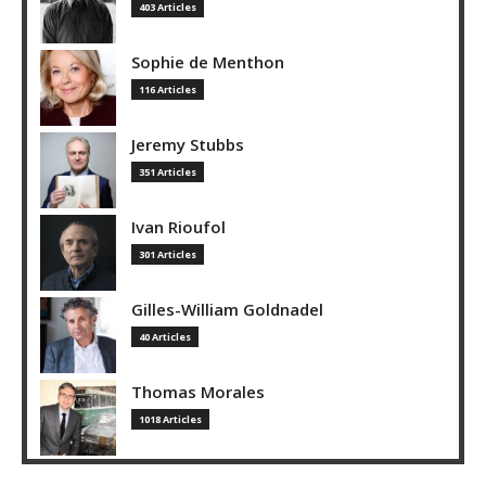
403 Articles
Sophie de Menthon
116 Articles
Jeremy Stubbs
351 Articles
Ivan Rioufol
301 Articles
Gilles-William Goldnadel
40 Articles
Thomas Morales
1018 Articles