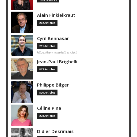
Alain Finkielkraut
202 Articles
Cyril Bennasar
231 Articles
https://bennasarlaffranchi.fr
Jean-Paul Brighelli
817 Articles
Philippe Bilger
806 Articles
Céline Pina
273 Articles
Didier Desrimais