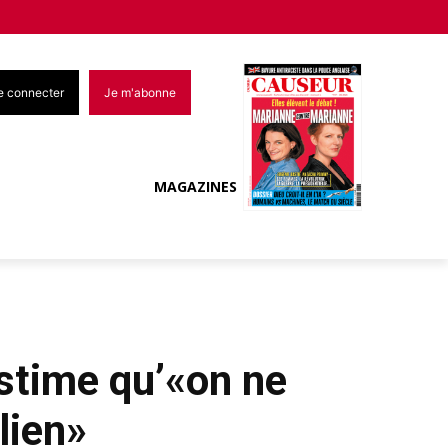
e connecter
Je m'abonne
MAGAZINES
estime qu’«on ne
lien»