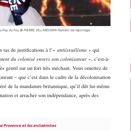
1 au Puy du Fou © PIERRE VILLARD/SIPA Numéro de reportage :
tas de justifications à l’«
antiisraélisme
» qui
iment du colonisé envers son colonisateur
», c’est-à-
rès gentil sur un fort très méchant. Vous omettez de
ourant – que c’est dans le cadre de la décolonisation
béré de la mandature britannique, qu’il dût lui-même
ination et arracher son indépendance, après des
s Provence et les antisémites