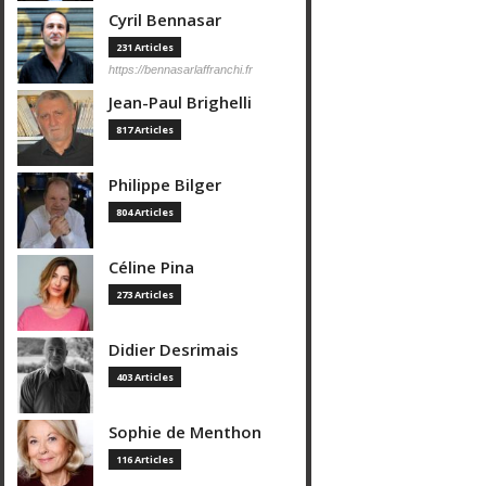
Cyril Bennasar
231 Articles
https://bennasarlaffranchi.fr
Jean-Paul Brighelli
817 Articles
Philippe Bilger
804 Articles
Céline Pina
273 Articles
Didier Desrimais
403 Articles
Sophie de Menthon
116 Articles