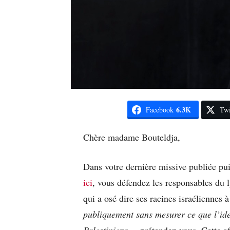
6.3K
Facebook
Twi
Chère madame Bouteldja,
Dans votre dernière missive publiée pu
ici
, vous défendez les responsables du
qui a osé dire ses racines israéliennes à
publiquement sans mesurer ce que l’iden
Palestiniens »
, prétendez-vous. Cette a