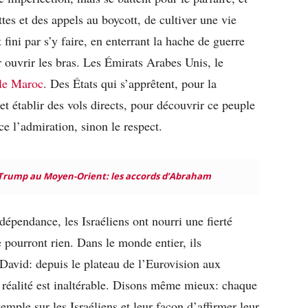
ttes et des appels au boycott, de cultiver une vie
fini par s’y faire, en enterrant la hache de guerre
 ouvrir les bras. Les Émirats Arabes Unis, le
le Maroc
. Des États qui s’apprêtent, pour la
t établir des vols directs, pour découvrir ce peuple
ce l’admiration, sinon le respect.
 Trump au Moyen-Orient: les accords d’Abraham
ndépendance, les Israéliens ont nourri une fierté
pourront rien. Dans le monde entier, ils
 David: depuis le plateau de l’Eurovision aux
réalité est inaltérable. Disons même mieux: chaque
xemple sur les Israéliens et leur façon d’affirmer leur