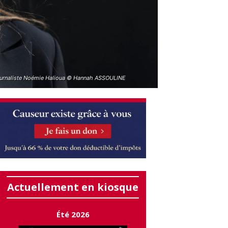
ournaliste Noémie Halioua © Hannah ASSOULINE
Actuellement en kiosque
Été 2026