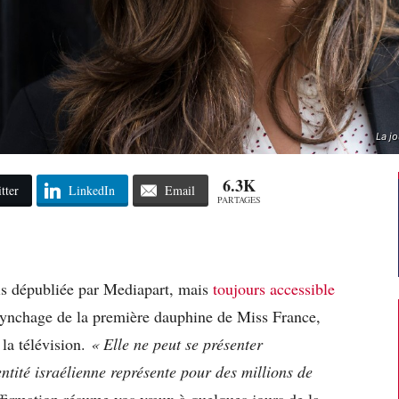
La j
6.3K
tter
LinkedIn
Email
PARTAGES
is dépubliée par Mediapart, mais
toujours accessible
 lynchage de la première dauphine de Miss France,
 la télévision.
« Elle ne peut se présenter
tité israélienne représente pour des millions de
ffirmation résume vos vœux à quelques jours de la