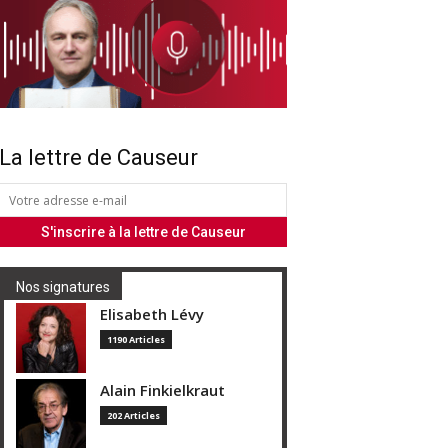
La lettre de Causeur
Nos signatures
Elisabeth Lévy
1190 Articles
Alain Finkielkraut
202 Articles