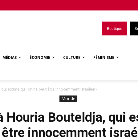
Boutique
S
MÉDIAS
ÉCONOMIE
CULTURE
FÉMINISME
, qui estime qu’«on ne peut être innocemment israélien»
Monde
à Houria Bouteldja, qui 
 être innocemment israé