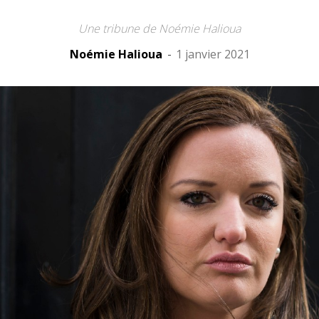
Une tribune de Noémie Halioua
Noémie Halioua
-
1 janvier 2021