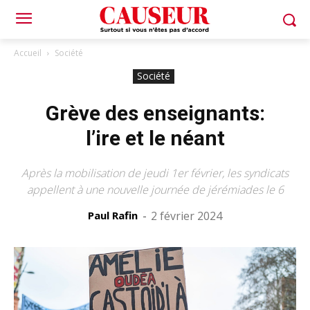
Accueil
Société
Société
Grève des enseignants:
l’ire et le néant
Après la mobilisation de jeudi 1er février, les syndicats
appellent à une nouvelle journée de jérémiades le 6
Paul Rafin
-
2 février 2024