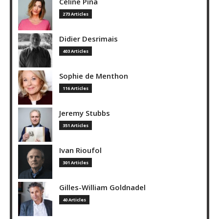
Céline Pina
273 Articles
Didier Desrimais
403 Articles
Sophie de Menthon
116 Articles
Jeremy Stubbs
351 Articles
Ivan Rioufol
301 Articles
Gilles-William Goldnadel
40 Articles