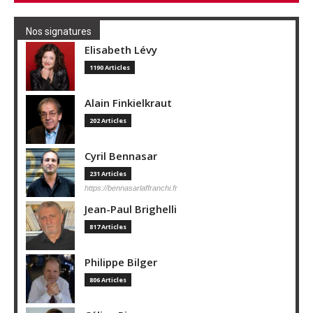
Nos signatures
Elisabeth Lévy
1190 Articles
Alain Finkielkraut
202 Articles
Cyril Bennasar
231 Articles
https://bennasarlaffranchi.fr
Jean-Paul Brighelli
817 Articles
Philippe Bilger
806 Articles