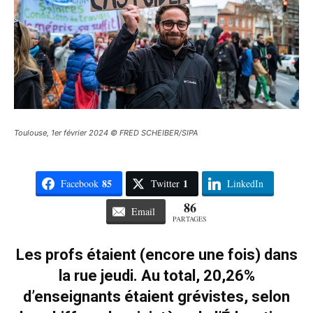
Toulouse, 1er février 2024 © FRED SCHEIBER/SIPA
85
1
Facebook
Twitter
LinkedIn
86
Email
PARTAGES
Les profs étaient (encore une fois) dans
la rue jeudi. Au total, 20,26%
d’enseignants étaient grévistes, selon