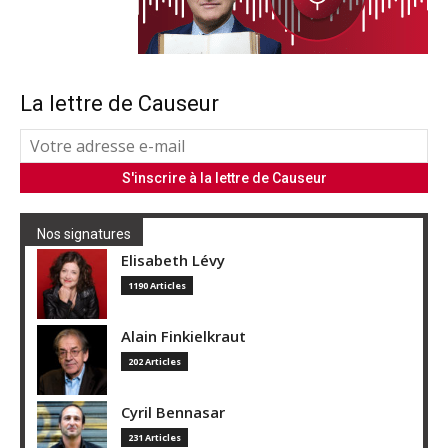
La lettre de Causeur
Nos signatures
Elisabeth Lévy
1190 Articles
Alain Finkielkraut
202 Articles
Cyril Bennasar
231 Articles