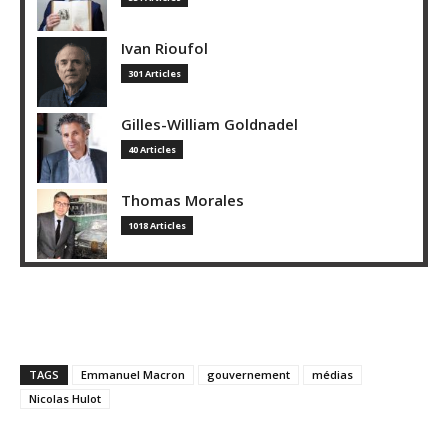
Ivan Rioufol
301 Articles
Gilles-William Goldnadel
40 Articles
Thomas Morales
1018 Articles
TAGS
Emmanuel Macron
gouvernement
médias
Nicolas Hulot