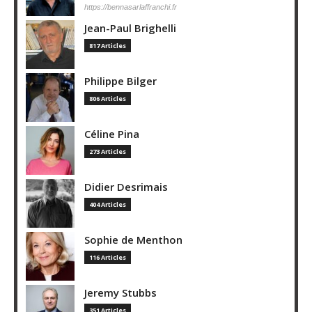
https://bennasarlaffranchi.fr
Jean-Paul Brighelli
817 Articles
Philippe Bilger
806 Articles
Céline Pina
273 Articles
Didier Desrimais
404 Articles
Sophie de Menthon
116 Articles
Jeremy Stubbs
351 Articles