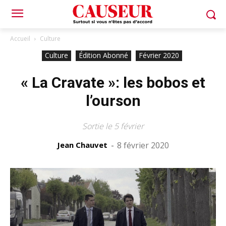
Accueil
Culture
Culture
Édition Abonné
Février 2020
« La Cravate »: les bobos et
l’ourson
Sortie le 5 février
Jean Chauvet
-
8 février 2020