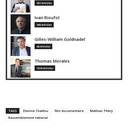
351 Articles
Ivan Rioufol
300 Articles
Gilles-William Goldnadel
40 Articles
Thomas Morales
1018 Articles
TAGS
Etienne Chaillou
film documentaire
Mathias Théry
Rassemblement national