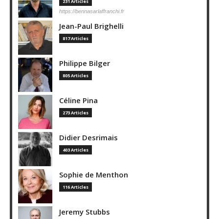
231 Articles
https://bennasarlaffranchi.fr
Jean-Paul Brighelli
817 Articles
Philippe Bilger
805 Articles
Céline Pina
273 Articles
Didier Desrimais
403 Articles
Sophie de Menthon
116 Articles
Jeremy Stubbs