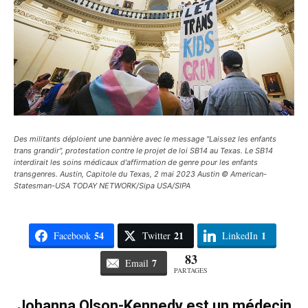
Des militants déploient une bannière avec le message "Laissez les enfants
trans grandir", protestation contre le projet de loi SB14 au Texas. Le SB14
interdirait les soins médicaux d'affirmation de genre pour les enfants
transgenres. Austin, Capitole du Texas, 2 mai 2023 Austin © American-
Statesman-USA TODAY NETWORK/Sipa USA/SIPA
54
21
1
Facebook
Twitter
LinkedIn
83
7
Email
PARTAGES
Johanna Olson-Kennedy est un médecin