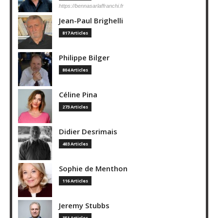
https://bennasarlaffranchi.fr
Jean-Paul Brighelli
817 Articles
Philippe Bilger
804 Articles
Céline Pina
273 Articles
Didier Desrimais
403 Articles
Sophie de Menthon
116 Articles
Jeremy Stubbs
351 Articles