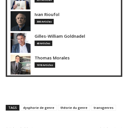
Ivan Rioufol
300 Articles
Gilles-William Goldnadel
40 Articles
Thomas Morales
1018 Articles
TAGS
dysphorie de genre
théorie du genre
transgenres