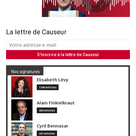
La lettre de Causeur
Nos signatures
Elisabeth Lévy
1190 Articles
Alain Finkielkraut
202 Articles
Cyril Bennasar
231 Articles