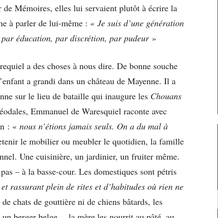
r de Mémoires, elles lui servaient plutôt à écrire la
gne à parler de lui-même : «
Je suis d’une génération
 par éducation, par discrétion, par pudeur
»
arequiel a des choses à nous dire. De bonne souche
’enfant a grandi dans un château de Mayenne. Il a
onne sur le lieu de bataille qui inaugure les
Chouans
féodales, Emmanuel de Waresquiel raconte avec
on : «
nous n’étions jamais seuls. On a du mal à
tenir le mobilier ou meubler le quotidien, la famille
el. Une cuisinière, un jardinier, un fruiter même.
pas – à la basse-cour. Les domestiques sont pétris
et rassurant plein de rites et d’habitudes où rien ne
de chats de gouttière ni de chiens bâtards, les
r, un berger belge… la mère les nourrit au pâté, au