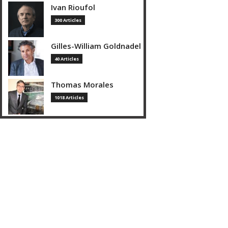
Ivan Rioufol
300 Articles
Gilles-William Goldnadel
40 Articles
Thomas Morales
1018 Articles