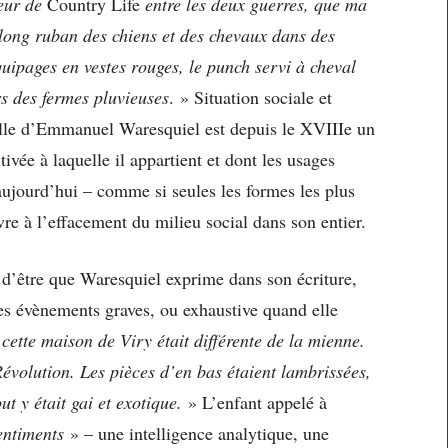
teur de
Country Life
entre les deux guerres, que ma
e long ruban des chiens et des chevaux dans des
quipages en vestes rouges, le punch servi à cheval
rs des fermes pluvieuses
. » Situation sociale et
lle d’Emmanuel Waresquiel est depuis le XVIIIe un
ltivée à laquelle il appartient et dont les usages
aujourd’hui – comme si seules les formes les plus
vre à l’effacement du milieu social dans son entier.
d’être que Waresquiel exprime dans son écriture,
des évènements graves, ou exhaustive quand elle
 cette maison de Viry était différente de la mienne.
Révolution. Les pièces d’en bas étaient lambrissées,
ut y était gai et exotique.
» L’enfant appelé à
entiments
» – une intelligence analytique, une