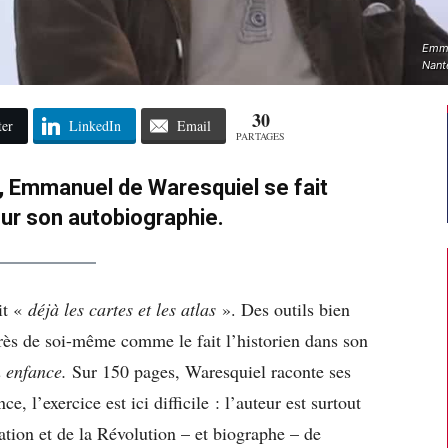
Emma
Nant
30
ter
LinkedIn
Email
PARTAGES
n, Emmanuel de Waresquiel se fait
ur son autobiographie.
it «
déjà les cartes et les atlas
». Des outils bien
 près de soi-même comme le fait l’historien dans son
 enfance.
Sur 150 pages, Waresquiel raconte ses
, l’exercice est ici difficile : l’auteur est surtout
tion et de la Révolution – et biographe – de