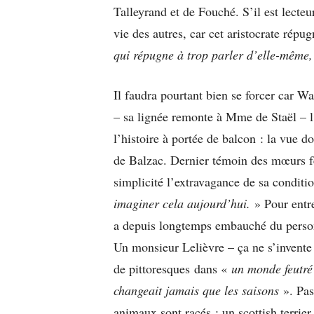
Talleyrand et de Fouché. S’il est lecteu
vie des autres, car cet aristocrate répu
qui répugne à trop parler d’elle-même,
Il faudra pourtant bien se forcer car W
– sa lignée remonte à Mme de Staël – l
l’histoire à portée de balcon : la vue d
de Balzac. Dernier témoin des mœurs 
simplicité l’extravagance de sa conditi
imaginer cela aujourd’hui.
» Pour entre
a depuis longtemps embauché du personn
Un monsieur Lelièvre – ça ne s’invente 
de pittoresques dans «
un monde feutré 
changeait jamais que les saisons
». Pas 
animaux sont racés : un scottish terrie