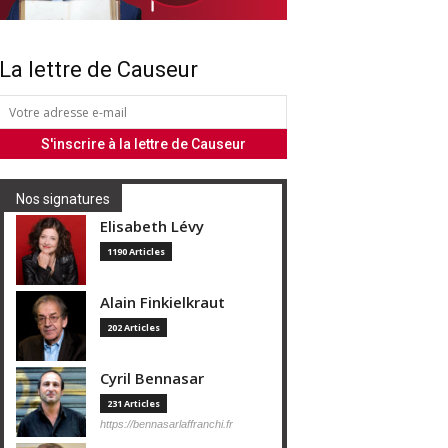
La lettre de Causeur
Nos signatures
Elisabeth Lévy
1190 Articles
Alain Finkielkraut
202 Articles
Cyril Bennasar
231 Articles
https://bennasarlaffranchi.fr