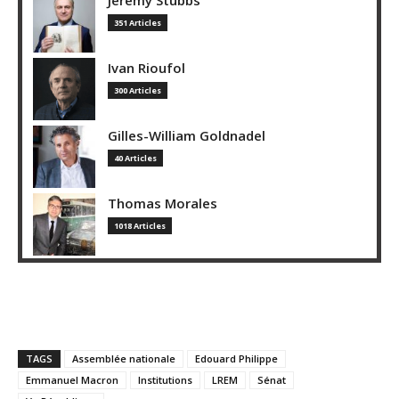
351 Articles
Ivan Rioufol
300 Articles
Gilles-William Goldnadel
40 Articles
Thomas Morales
1018 Articles
TAGS
Assemblée nationale
Edouard Philippe
Emmanuel Macron
Institutions
LREM
Sénat