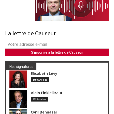
La lettre de Causeur
Nos signatures
Elisabeth Lévy
1190 Articles
Alain Finkielkraut
202 Articles
Cyril Bennasar