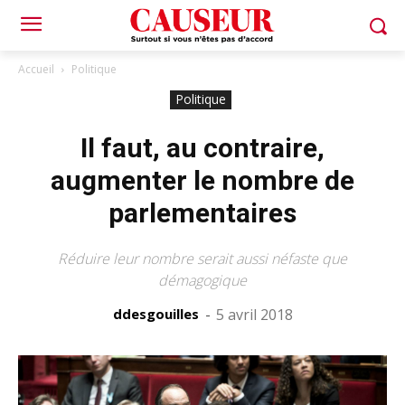
Accueil
Politique
Politique
Il faut, au contraire,
augmenter le nombre de
parlementaires
Réduire leur nombre serait aussi néfaste que
démagogique
ddesgouilles
-
5 avril 2018