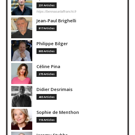
231 Articles
https://bennasarlaffranchi.fr
Jean-Paul Brighelli
817 Articles
Philippe Bilger
805 Articles
Céline Pina
273 Articles
Didier Desrimais
403 Articles
Sophie de Menthon
116 Articles
Jeremy Stubbs