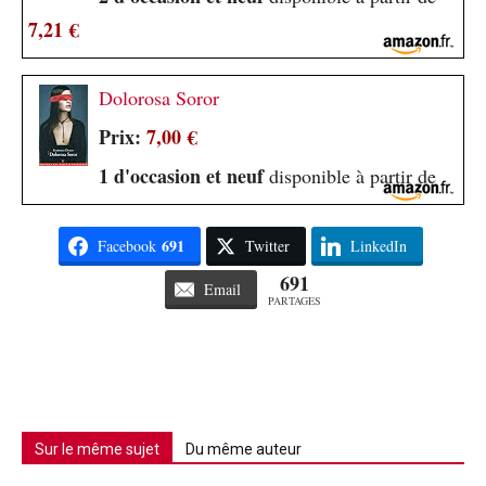
7,21 €
Dolorosa Soror
Prix:
7,00 €
1 d'occasion et neuf
disponible à partir de
691
Facebook
Twitter
LinkedIn
691
Email
PARTAGES
Sur le même sujet
Du même auteur