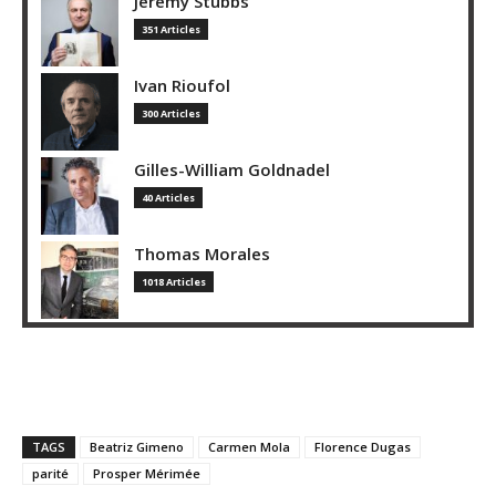
Jeremy Stubbs
351 Articles
Ivan Rioufol
300 Articles
Gilles-William Goldnadel
40 Articles
Thomas Morales
1018 Articles
TAGS
Beatriz Gimeno
Carmen Mola
Florence Dugas
parité
Prosper Mérimée