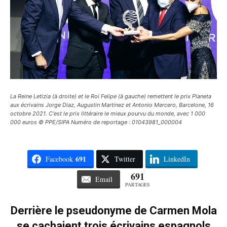
La Reine Letizia (à droite) et le Roi Felipe (à gauche) remettent le prix Planeta
aux écrivains Jorge Diaz, Augustin Martinez et Antonio Mercero, Barcelone, 16
octobre 2021. C'est le prix littéraire le mieux pourvu du monde, avec 1 000
000 euros © PPE/SIPA Numéro de reportage : 01043981_000004
691
Facebook
Twitter
LinkedIn
691
Email
PARTAGES
Derrière le pseudonyme de Carmen Mola
se cachaient trois écrivains espagnols