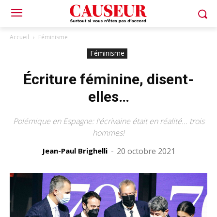
Accueil
Féminisme
Féminisme
Écriture féminine, disent-
elles…
Polémique en Espagne: l'écrivaine était en réalité... trois
hommes!
Jean-Paul Brighelli
-
20 octobre 2021