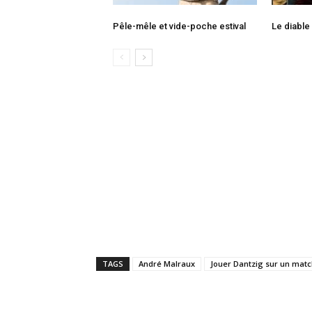
Pêle-mêle et vide-poche estival
Le diabl
TAGS
André Malraux
Jouer Dantzig sur un matc