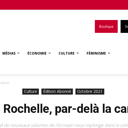
Boutique
S
MÉDIAS
ÉCONOMIE
CULTURE
FÉMINISME
cature
Culture
Édition Abonné
Octobre 2021
a Rochelle, par-delà la ca
rd de nouveaux volumes de l'écrivain nous replonge dans la com