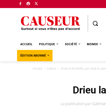
Boutique
ACCUEIL
POLITIQUE
SOCIÉTÉ
MONDE
ÉDITION ABONNÉ
Accueil
Culture
Drieu la Rochelle, par-delà la cari
Drieu l
La publication par Gallima