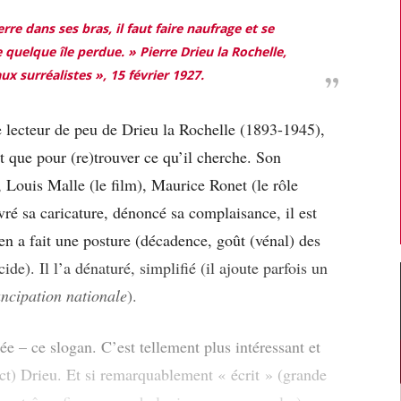
erre dans ses bras, il faut faire naufrage et se
 quelque île perdue. »
Pierre Drieu la Rochelle,
x surréalistes », 15 février 1927.
e lecteur de peu de Drieu la Rochelle (1893-1945),
lit que pour (re)trouver ce qu’il cherche. Son
, Louis Malle (le film), Maurice Ronet (le rôle
livré sa caricature, dénoncé sa complaisance, il est
l en a fait une posture (décadence, goût (vénal) des
de). Il l’a dénaturé, simplifié (il ajoute parfois un
ncipation nationale
).
dée – ce slogan. C’est tellement plus intéressant et
ject) Drieu. Et si remarquablement « écrit » (grande