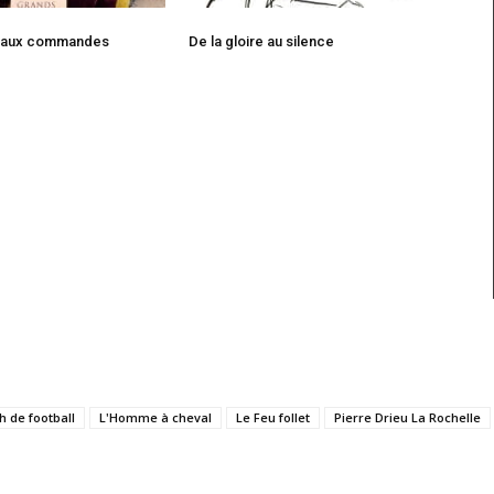
e aux commandes
De la gloire au silence
h de football
L'Homme à cheval
Le Feu follet
Pierre Drieu La Rochelle