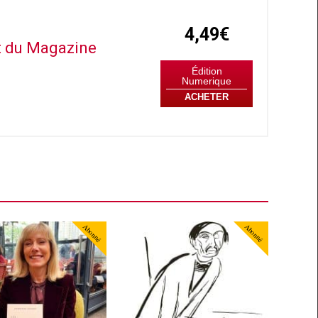
4,49€
it du Magazine
Édition
Numerique
ACHETER
Abonné
Abonné