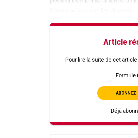
précision lexicale mise au service d’un
Malraux parle de
« styliste de premier 
Article r
Pour lire la suite de cet artic
Formule 
ABONNEZ-
Déjà abon