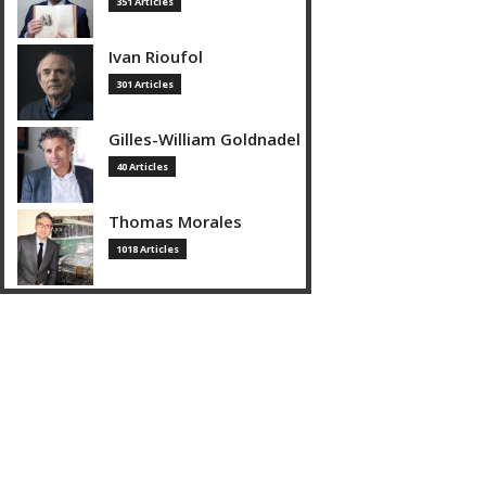
351 Articles
Ivan Rioufol
301 Articles
Gilles-William Goldnadel
40 Articles
Thomas Morales
1018 Articles