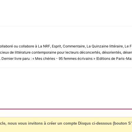
llaboré ou collabore à La NRF, Esprit, Commentaire, La Quinzaine littéraire, Le Figar
ieux de littérature contemporaine pour lecteurs déconcertés, désorientés, désemp
". Dernier livre paru : « Mes chéries - 95 femmes écrivains » (Editions de Paris-Ma
cle, nous vous invitons à créer un compte Disqus ci-dessous (bouton S'i