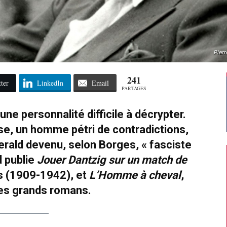
Pierr
241
ter
LinkedIn
Email
PARTAGES
une personnalité difficile à décrypter.
se, un homme pétri de contradictions,
erald devenu, selon Borges, « fasciste
d publie
Jouer Dantzig sur un match de
ts (1909-1942), et
L’Homme à cheval
,
ses grands romans.