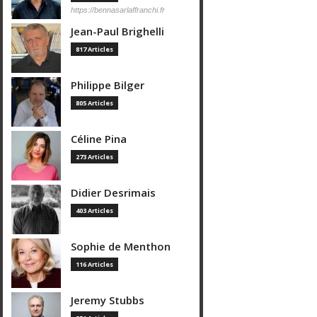
https://bennasarlaffranchi.fr
Jean-Paul Brighelli
817 Articles
Philippe Bilger
805 Articles
Céline Pina
273 Articles
Didier Desrimais
403 Articles
Sophie de Menthon
116 Articles
Jeremy Stubbs