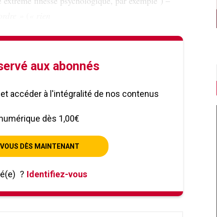
e extrême finesse psychologique, par exemple ) –
ordre »
(
« rien
éservé aux abonnés
le et accéder à l'intégralité de nos contenus
numérique dès 1,00€
VOUS DÈS MAINTENANT
né(e)
?
Identifiez-vous