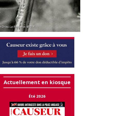
e Drieu La Rochelle. © D.R.
Actuellement en kiosque
Été 2026