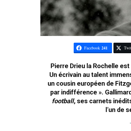
241
Facebook
Twit
Pierre Drieu la Rochelle est 
Un écrivain au talent immen
un cousin européen de Fitzg
par indifférence ». Gallimar
football
, ses carnets inédi
l’un de 