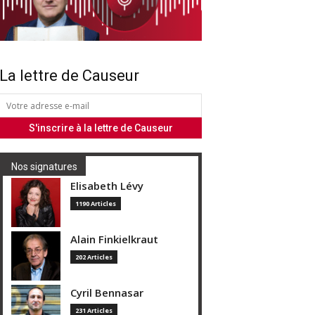
La lettre de Causeur
Nos signatures
Elisabeth Lévy
1190 Articles
Alain Finkielkraut
202 Articles
Cyril Bennasar
231 Articles