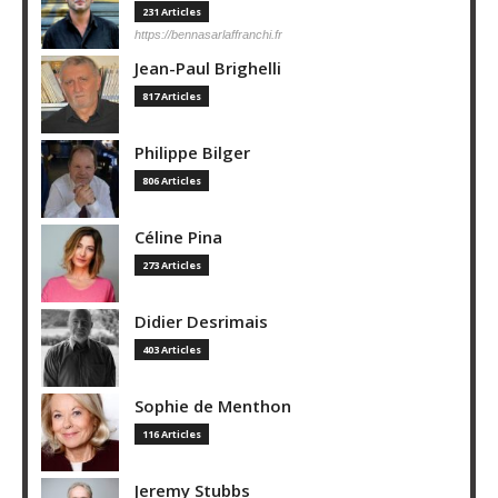
231 Articles
https://bennasarlaffranchi.fr
Jean-Paul Brighelli
817 Articles
Philippe Bilger
806 Articles
Céline Pina
273 Articles
Didier Desrimais
403 Articles
Sophie de Menthon
116 Articles
Jeremy Stubbs