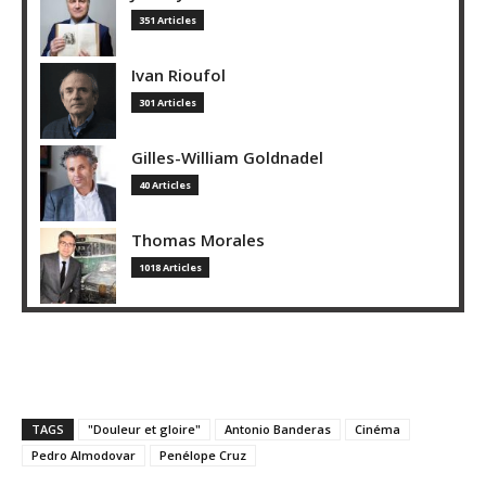
351 Articles
Ivan Rioufol
301 Articles
Gilles-William Goldnadel
40 Articles
Thomas Morales
1018 Articles
TAGS
"Douleur et gloire"
Antonio Banderas
Cinéma
Pedro Almodovar
Penélope Cruz