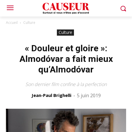
Accueil
Culture
Culture
« Douleur et gloire »:
Almodóvar a fait mieux
qu’Almodóvar
Son dernier film confine à la perfection
Jean-Paul Brighelli
-
5 juin 2019