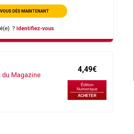
VOUS DÈS MAINTENANT
né(e)
?
Identifiez-vous
4,49€
it du Magazine
Édition
Numerique
ACHETER