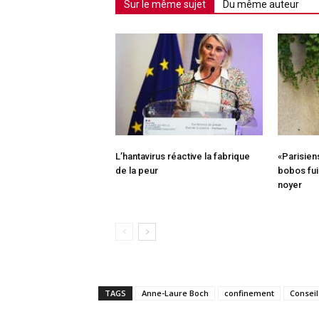
Sur le même sujet
Du même auteur
L’hantavirus réactive la fabrique
«Parisien
de la peur
bobos fui
noyer
TAGS
Anne-Laure Boch
confinement
Conseil