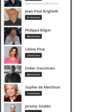
https://bennasarlaffranchi.fr
Jean-Paul Brighelli
817 Articles
Philippe Bilger
805 Articles
Céline Pina
273 Articles
Didier Desrimais
403 Articles
Sophie de Menthon
116 Articles
Jeremy Stubbs