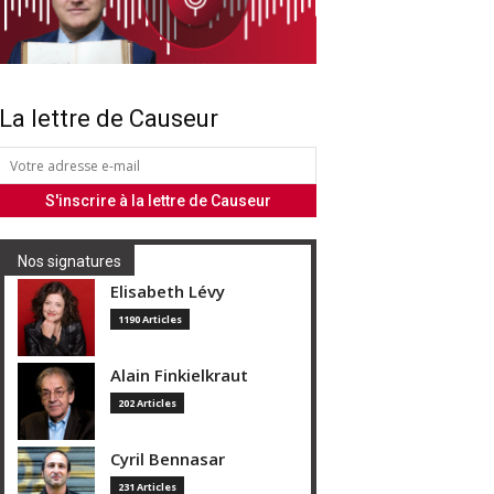
La lettre de Causeur
Nos signatures
Elisabeth Lévy
1190 Articles
Alain Finkielkraut
202 Articles
Cyril Bennasar
231 Articles