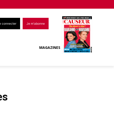
e connecter
Je m'abonne
MAGAZINES
es