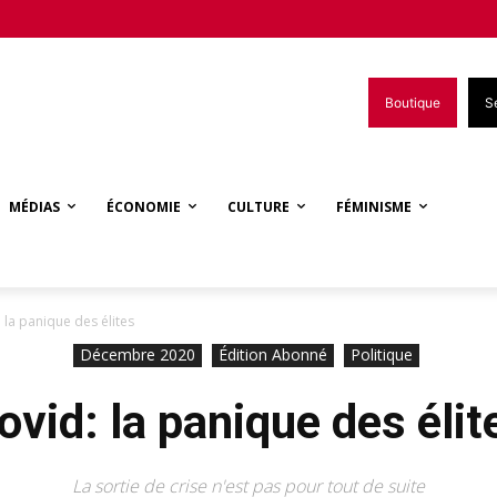
Boutique
S
MÉDIAS
ÉCONOMIE
CULTURE
FÉMINISME
 la panique des élites
Décembre 2020
Édition Abonné
Politique
ovid: la panique des élit
La sortie de crise n'est pas pour tout de suite