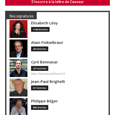
Nos signatures
Elisabeth Lévy
1190 Articles
Alain Finkielkraut
202 Articles
Cyril Bennasar
231 Articles
https://bennasarlaffranchi.fr
Jean-Paul Brighelli
817 Articles
Philippe Bilger
805 Articles