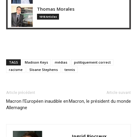
Thomas Morales
1018 Articles
TAGS
Madison Keys
médias
politiquement correct
racisme
Sloane Stephens
tennis
Article précédent
Article suivant
Macron l’Européen inaudible en
Macron, le président du monde
Allemagne
Ingrid Riocreux