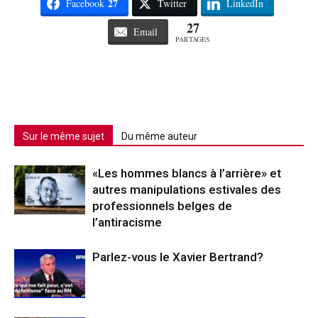
27
Facebook
Twitter
LinkedIn
27
Email
PARTAGES
Sur le même sujet
Du même auteur
«Les hommes blancs à l’arrière» et
autres manipulations estivales des
professionnels belges de
l’antiracisme
Parlez-vous le Xavier Bertrand?