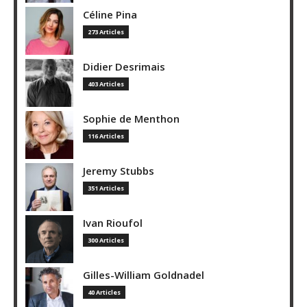
Céline Pina
273 Articles
Didier Desrimais
403 Articles
Sophie de Menthon
116 Articles
Jeremy Stubbs
351 Articles
Ivan Rioufol
300 Articles
Gilles-William Goldnadel
40 Articles