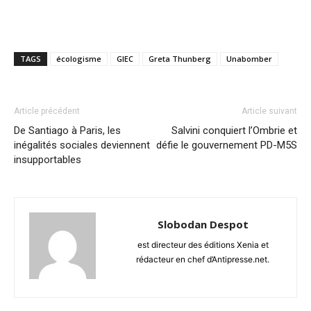
TAGS
écologisme
GIEC
Greta Thunberg
Unabomber
Article précédent
Article suivant
De Santiago à Paris, les
Salvini conquiert l’Ombrie et
inégalités sociales deviennent
défie le gouvernement PD-M5S
insupportables
Slobodan Despot
est directeur des éditions Xenia et
rédacteur en chef d’Antipresse.net.