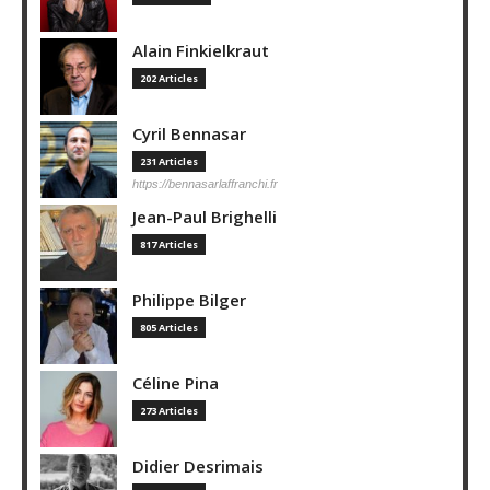
Alain Finkielkraut
202 Articles
Cyril Bennasar
231 Articles
https://bennasarlaffranchi.fr
Jean-Paul Brighelli
817 Articles
Philippe Bilger
805 Articles
Céline Pina
273 Articles
Didier Desrimais