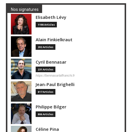
Nos signatures
Elisabeth Lévy
1190 Articles
Alain Finkielkraut
202 Articles
Cyril Bennasar
231 Articles
https://bennasarlaffranchi.fr
Jean-Paul Brighelli
817 Articles
Philippe Bilger
806 Articles
Céline Pina