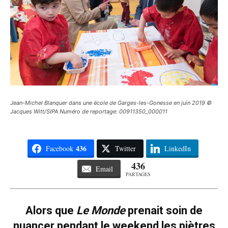
Jean-Michel Blanquer dans une école de Garges-les-Gonesse en juin 2019 ©
Jacques Witt/SIPA Numéro de reportage: 00911350_000011
436
Facebook
Twitter
LinkedIn
436
Email
PARTAGES
Alors que
Le Monde
prenait soin de
nuancer pendant le weekend les piètres