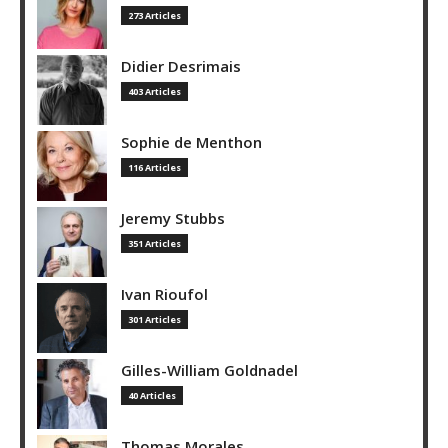
273 Articles
Didier Desrimais
403 Articles
Sophie de Menthon
116 Articles
Jeremy Stubbs
351 Articles
Ivan Rioufol
301 Articles
Gilles-William Goldnadel
40 Articles
Thomas Morales