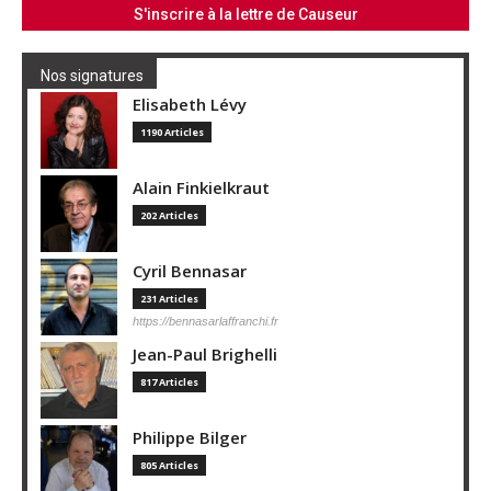
Nos signatures
Elisabeth Lévy
1190 Articles
Alain Finkielkraut
202 Articles
Cyril Bennasar
231 Articles
https://bennasarlaffranchi.fr
Jean-Paul Brighelli
817 Articles
Philippe Bilger
805 Articles