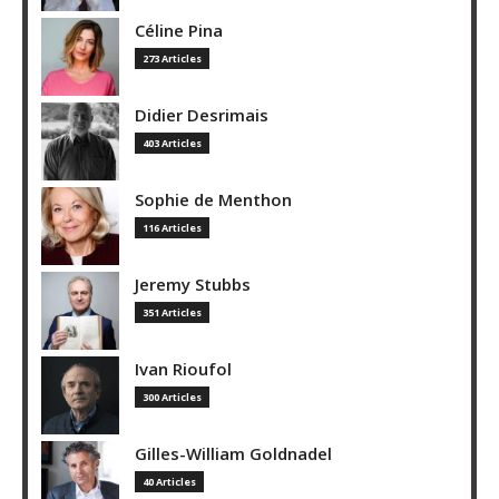
Céline Pina
273 Articles
Didier Desrimais
403 Articles
Sophie de Menthon
116 Articles
Jeremy Stubbs
351 Articles
Ivan Rioufol
300 Articles
Gilles-William Goldnadel
40 Articles