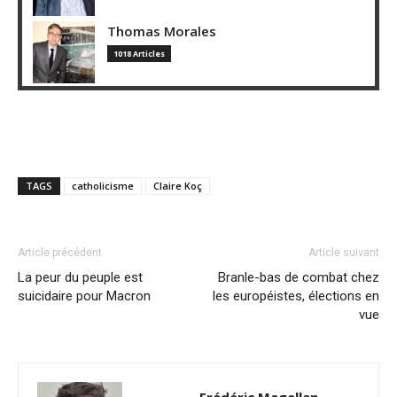
Thomas Morales
1018 Articles
TAGS
catholicisme
Claire Koç
Article précédent
Article suivant
La peur du peuple est
Branle-bas de combat chez
suicidaire pour Macron
les européistes, élections en
vue
Frédéric Magellan