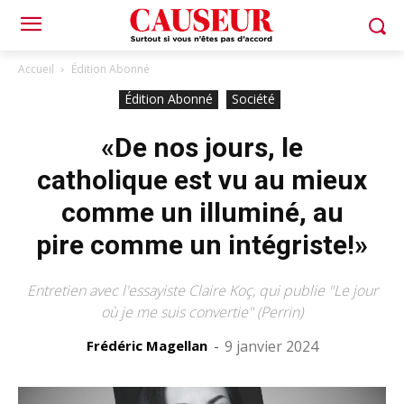
Accueil
Édition Abonné
Édition Abonné
Société
«De nos jours, le
catholique est vu au mieux
comme un illuminé, au
pire comme un intégriste!»
Entretien avec l'essayiste Claire Koç, qui publie "Le jour
où je me suis convertie" (Perrin)
Frédéric Magellan
-
9 janvier 2024