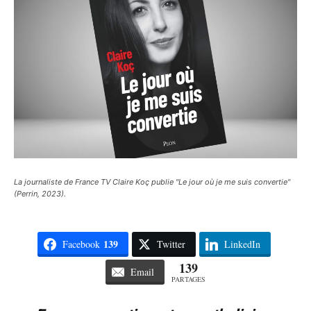
La journaliste de France TV Claire Koç publie "Le jour où je me suis convertie"
(Perrin, 2023).
139
Facebook
Twitter
LinkedIn
139
Email
PARTAGES