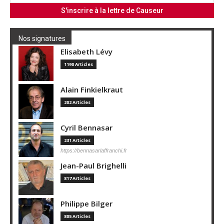
Nos signatures
Elisabeth Lévy
1190 Articles
Alain Finkielkraut
202 Articles
Cyril Bennasar
231 Articles
https://bennasarlaffranchi.fr
Jean-Paul Brighelli
817 Articles
Philippe Bilger
805 Articles