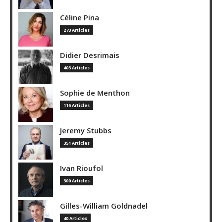
Céline Pina
273 Articles
Didier Desrimais
403 Articles
Sophie de Menthon
116 Articles
Jeremy Stubbs
351 Articles
Ivan Rioufol
300 Articles
Gilles-William Goldnadel
40 Articles