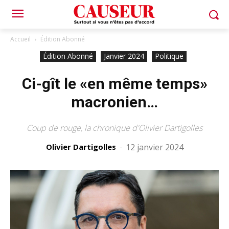
Accueil
Édition Abonné
Édition Abonné
Janvier 2024
Politique
Ci-gît le «en même temps»
macronien…
Coup de rouge, la chronique d'Olivier Dartigolles
Olivier Dartigolles
-
12 janvier 2024