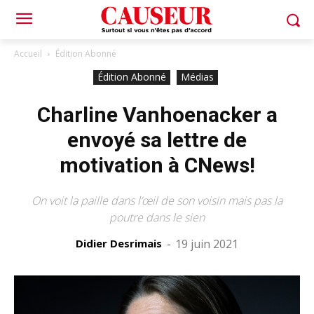
Accueil
Édition Abonné
Édition Abonné
Médias
Charline Vanhoenacker a
envoyé sa lettre de
motivation à CNews!
On voit la paille dans l’œil de son voisin mais pas la
poutre dans le sien
Didier Desrimais
-
19 juin 2021