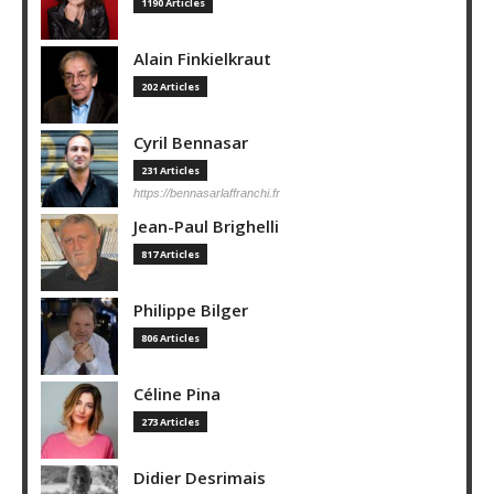
1190 Articles
Alain Finkielkraut
202 Articles
Cyril Bennasar
231 Articles
https://bennasarlaffranchi.fr
Jean-Paul Brighelli
817 Articles
Philippe Bilger
806 Articles
Céline Pina
273 Articles
Didier Desrimais