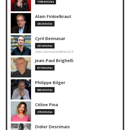
1190 Articles
Alain Finkielkraut
202 Articles
Cyril Bennasar
231 Articles
https://bennasarlaffranchi.fr
Jean-Paul Brighelli
817 Articles
Philippe Bilger
806 Articles
Céline Pina
273 Articles
Didier Desrimais