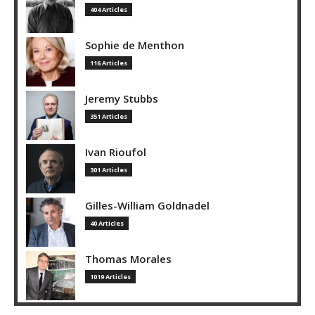
404 Articles
Sophie de Menthon
116 Articles
Jeremy Stubbs
351 Articles
Ivan Rioufol
301 Articles
Gilles-William Goldnadel
40 Articles
Thomas Morales
1019 Articles