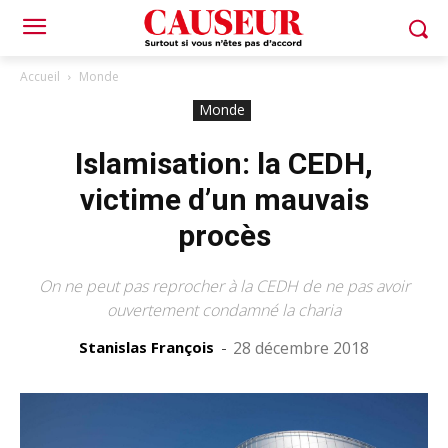
Accueil
Monde
Monde
Islamisation: la CEDH,
victime d’un mauvais
procès
On ne peut pas reprocher à la CEDH de ne pas avoir
ouvertement condamné la charia
Stanislas François
-
28 décembre 2018