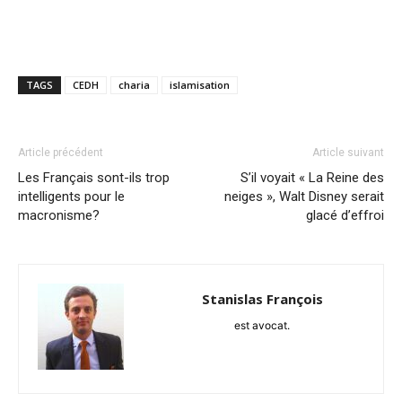
TAGS
CEDH
charia
islamisation
Article précédent
Article suivant
Les Français sont-ils trop
S’il voyait « La Reine des
intelligents pour le
neiges », Walt Disney serait
macronisme?
glacé d’effroi
Stanislas François
est avocat.