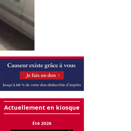
Actuellement en kiosque
Été 2026