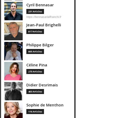
Cyril Bennasar
231 Articles
https://bennasarlaffranchi.fr
Jean-Paul Brighelli
817 Articles
Philippe Bilger
805 Articles
Céline Pina
273 Articles
Didier Desrimais
403 Articles
Sophie de Menthon
116 Articles