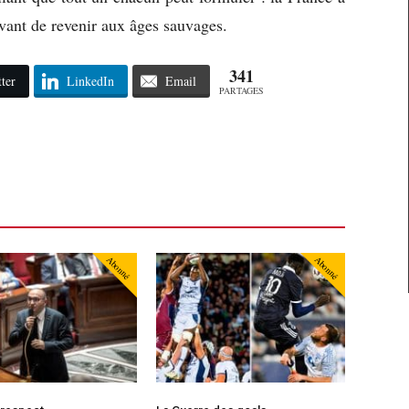
vant de revenir aux âges sauvages.
341
ter
LinkedIn
Email
PARTAGES
Abonné
Abonné