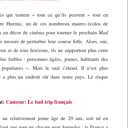
es qui tentent « tout ce qu’ils peuvent » tout en
rre Hurmic, un de ces nombreux maires écolos de
es en décor de cinéma pour tourner le prochain
Mad
 mesure de perturber leur course folle. Alors, oui,
ux et de tous horizons, ils ne supportent plus cette
lus faibles : personnes âgées, jeunes, habitants des
 populaires ». Mais le mal s’étend. Il n’est plus
’y a plus un endroit sûr dans notre pays. Le risque
nt:
Causeur: Le bad trip français
 au relativement jeune âge de 29 ans, soit né en
fiant que tout un chacun peut formuler : la France a