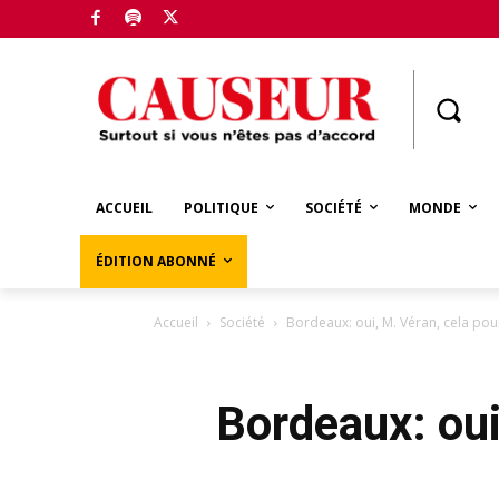
Boutique
ACCUEIL
POLITIQUE
SOCIÉTÉ
MONDE
ÉDITION ABONNÉ
Accueil
Société
Bordeaux: oui, M. Véran, cela pou
Bordeaux: oui,