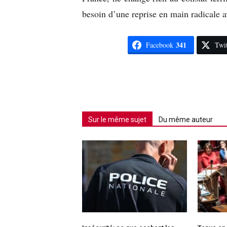
besoin d’une reprise en main radicale a
341
Facebook
Twit
Sur le même sujet
Du même auteur