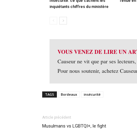
Insécurité: ce que cachent les
Tenue en
inquiétants chiffres du ministère
VOUS VENEZ DE LIRE UN AR
Causeur ne vit que par ses lecteurs,
Pour nous soutenir, achetez Causeu
TAGS
Bordeaux
insécurité
Article précédent
Musulmans vs LGBTQI+, le fight