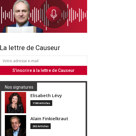
La lettre de Causeur
Nos signatures
Elisabeth Lévy
1190 Articles
Alain Finkielkraut
202 Articles