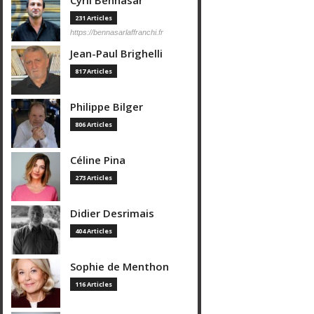
Cyril Bennasar
231 Articles
https://bennasarlaffranchi.fr
Jean-Paul Brighelli
817 Articles
Philippe Bilger
806 Articles
Céline Pina
273 Articles
Didier Desrimais
404 Articles
Sophie de Menthon
116 Articles