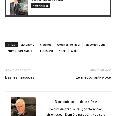
1018 Articles
TAGS
athéisme
crèches
crèches de Noël
déconstruction
Emmanuel Macron
Louis XVI
Noël
Woke
Article précédent
Article suivant
Bas les masques!
Le médoc anti-woke
Dominique Labarrière
Ex-prof de philo, auteur, conférencier,
chroniqueur. Dernière parution : « Je suis