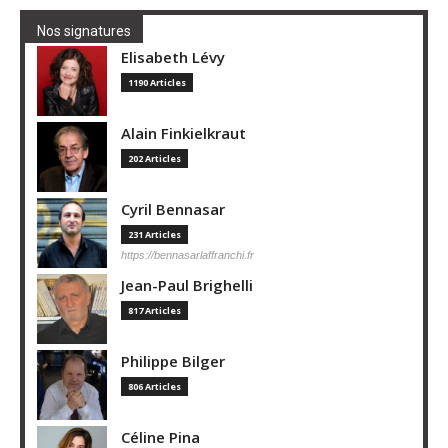
Nos signatures
Elisabeth Lévy
1190 Articles
Alain Finkielkraut
202 Articles
Cyril Bennasar
231 Articles
https://bennasarlaffranchi.fr
Jean-Paul Brighelli
817 Articles
Philippe Bilger
806 Articles
Céline Pina