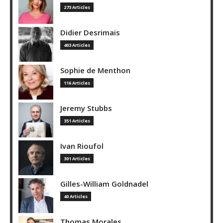
273 Articles
Didier Desrimais
403 Articles
Sophie de Menthon
116 Articles
Jeremy Stubbs
351 Articles
Ivan Rioufol
301 Articles
Gilles-William Goldnadel
40 Articles
Thomas Morales